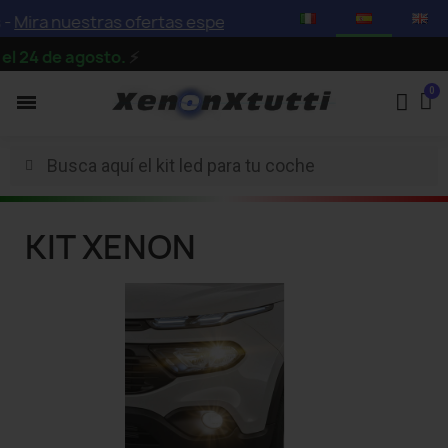
-
Mira nuestras ofertas especiales con descuentos de hast
 24 de agosto.
⚡
KIT XENON