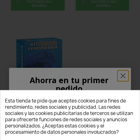
Ver todos los
Ver todos los
detalles
detalles
Ahorra en tu primer
pedido
Lampade Xenon
Fendinebbia H8 per SKODA
¡5% PARA TI!
Karoq con tecnologia
Esta tienda te pide que aceptes cookies para fines de
CANBUS
rendimiento, redes sociales y publicidad. Las redes
69,00 €
sociales y las cookies publicitarias de terceros se utilizan
Introduce tu correo electrónico aquí abajo
para ofrecerte funciones de redes sociales y anuncios
star
star
star
star
star
para recibir un
5% DE DESCUENTO
en tu
12 Comentarios
personalizados. ¿Aceptas estas cookies y el
primer pedido.
procesamiento de datos personales involucrados?
Questo prodotto è stato
acquistato: 5 times
Ver todos los