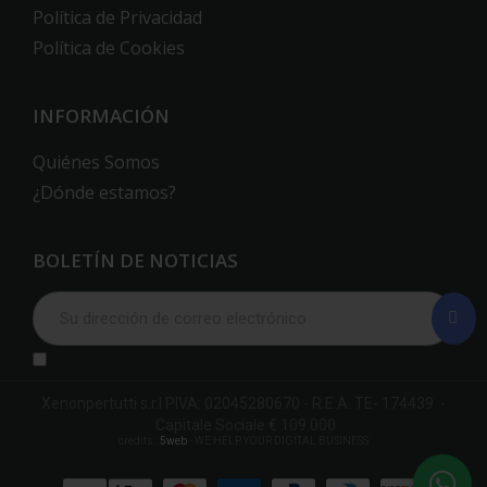
Política de Privacidad
Política de Cookies
INFORMACIÓN
Quiénes Somos
¿Dónde estamos?
BOLETÍN DE NOTICIAS
Xenonpertutti s.r.l PIVA: 02045280670 - R.E.A. TE- 174439 -
Capitale Sociale € 109.000
credits:
5web
- WE HELP YOUR DIGITAL BUSINESS