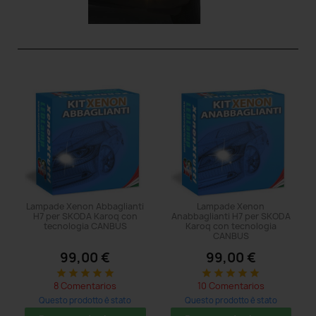
Lampade Xenon Abbaglianti
Lampade Xenon
H7 per SKODA Karoq con
Anabbaglianti H7 per SKODA
tecnologia CANBUS
Karoq con tecnologia
CANBUS
99,00 €
99,00 €
star
star
star
star
star
star
star
star
star
star
8 Comentarios
10 Comentarios
Questo prodotto è stato
Questo prodotto è stato
acquistato: 5 times
acquistato: 5 times