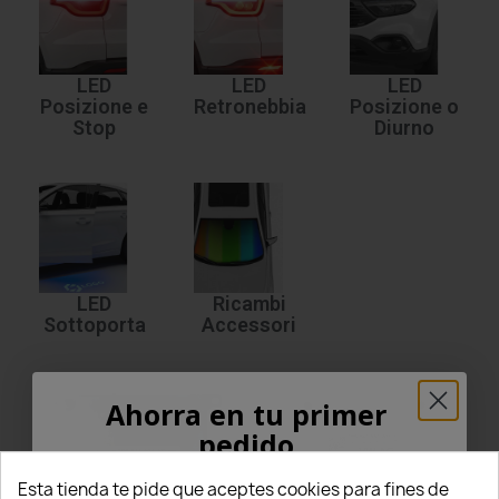
LED
LED
LED
Posizione e
Retronebbia
Posizione o
Stop
Diurno
LED
Ricambi
Sottoporta
Accessori
Ahorra en tu primer
pedido
¡5% PARA TI!
Esta tienda te pide que aceptes cookies para fines de