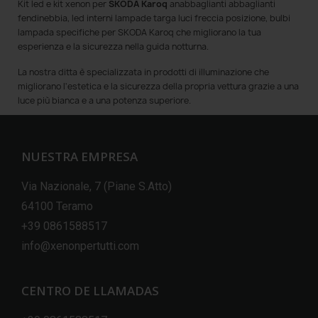
Kit led e kit xenon per
SKODA Karoq
anabbaglianti abbaglianti
fendinebbia, led interni lampade targa luci freccia posizione, bulbi
lampada specifiche per SKODA Karoq che migliorano la tua
esperienza e la sicurezza nella guida notturna.
La nostra ditta è specializzata in prodotti di illuminazione che
migliorano l'estetica e la sicurezza della propria vettura grazie a una
luce più bianca e a una potenza superiore.
NUESTRA EMPRESA
Via Nazionale, 7 (Piane S.Atto)
64100 Teramo
+39 0861588517
info@xenonpertutti.com
CENTRO DE LLAMADAS