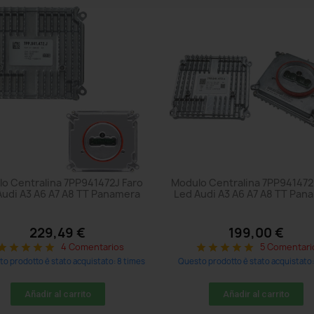
o Centralina 7PP941472J Faro
Modulo Centralina 7PP941472
Audi A3 A6 A7 A8 TT Panamera
Led Audi A3 A6 A7 A8 TT Pan
229,49 €
199,00 €
4 Comentarios
5 Comentari
tar
star
star
star
star
star
star
star
star
star
o prodotto è stato acquistato: 8 times
Questo prodotto è stato acquistato:
Añadir al carrito
Añadir al carrito