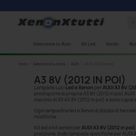
Selecciona tu Auto
Kit Led
Xenón
Ac
Inicio
Selecciona tu coche
AUDI
A3 8V (2012 in poi)
A3 8V (2012 IN POI)
Lampade Luci
Led e Xenon
per
AUDI A3 8V (20
predisporre la propria A3 8V (2012 in poi) AU
marchio AUDI A3 8V (2012 in poi) e sono capac
Ogni lampadina led e Xenon è dotata di tecnol
modifiche.
Kit led e kit xenon per
AUDI A3 8V (2012 in poi)
posizione, bulbi lampada specifiche per AUDI A3