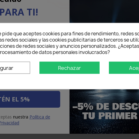
PARA TI!
eo electrónico aquí abajo
e pide que aceptes cookies para fines de rendimiento, redes so
5% DE DESCUENTO
en tu
as redes sociales y las cookies publicitarias de terceros se util
mer pedido.
one e Stop
LED Retronebbia
LED Pos
nciones de redes sociales y anuncios personalizados. ¿Aceptas
Di
 procesamiento de datos personales involucrados?
igurar
Rechazar
Ace
ÉN EL 5%
aceptas
nuestra
Política de
Privacidad