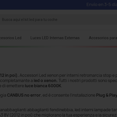
Envío en 3-5 días há
cesorios Led
Luces LED Internas Externas
Accesorios par
12 in poi)
.
Accessori Led xenon per interni retromarcia stop e 
DI completamante a
led o xenon.
Tutti i nostri prodotti sono speci
e di emettere
luce bianca 6000K
.
ogia
CANBUS no error
, ed è consente l'installazione
Plug & Pla
anabbaglianti abbaglianti fendinebbia, led interni lampade tar
 8V (2012 in poi) che migliorano la tua esperienza e la sicurez