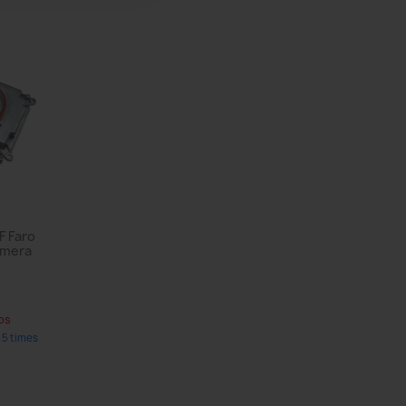
F Faro
amera
os
 5 times