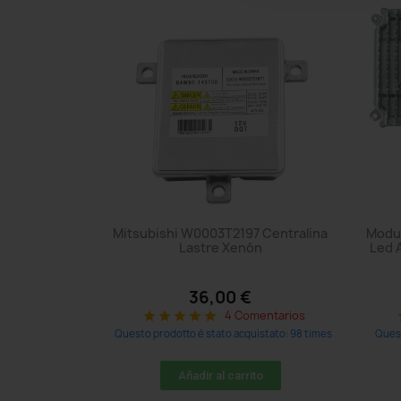
Mitsubishi W0003T2197 Centralina
Modul
Lastre Xenón
Led 
36,00 €
4 Comentarios
star
star
star
star
star
s
Questo prodotto è stato acquistato: 98 times
Quest
Añadir al carrito