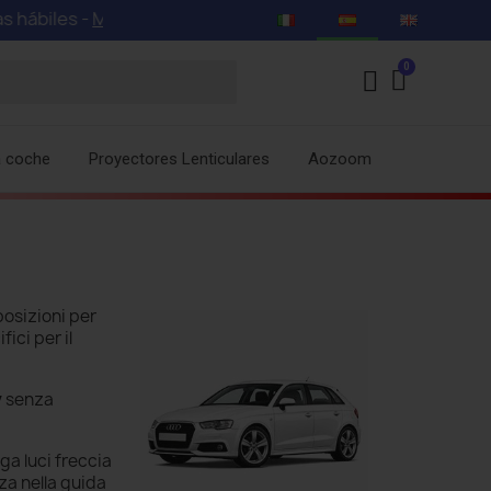
biles -
Mira nuestras ofertas especiales con descuentos d
a coche
Proyectores Lenticulares
Aozoom
posizioni per
fici per il
y
senza
ga luci freccia
za nella guida