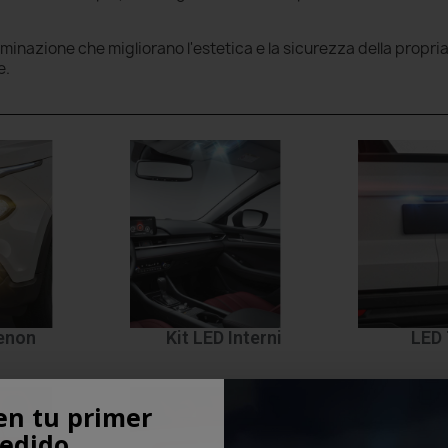
luminazione che migliorano l'estetica e la sicurezza della propri
e.
Xenon
Kit LED Interni
LED 
en tu primer
edido