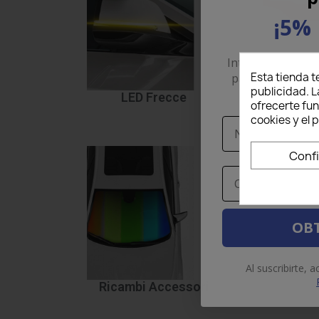
¡5% 
Introduce tu corr
Esta tienda t
para recibir un
publicidad. L
pri
LED Frecce
LED Posizi
ofrecerte fu
cookies y el
Nome
Conf
Email
OBT
Al suscribirte, 
Ricambi Accessori