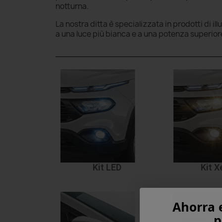
notturna.
La nostra ditta è specializzata in prodotti di il
a una luce più bianca e a una potenza superior
Kit LED
Kit 
Ahorra 
p