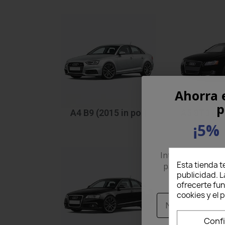
Ahorra 
p
A4 B9 (2015 in poi)
A5 8T3 (20
¡5% 
Introduce tu corr
Esta tienda t
para recibir un
publicidad. L
pri
ofrecerte fu
cookies y el
Nome
Conf