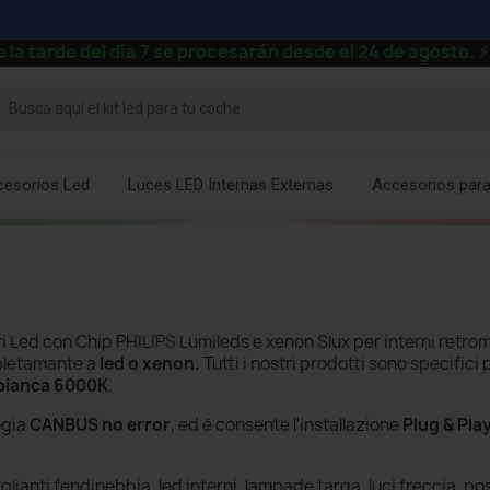
del día 7 se procesarán desde el 24 de agosto.
⚡
cesorios Led
Luces LED Internas Externas
Accesorios par
 Led con Chip PHILIPS Lumileds e xenon Slux per interni retrom
letamante a
led o xenon.
Tutti i nostri prodotti sono specifici p
 bianca 6000K
.
ogia
CANBUS no error
, ed è consente l'installazione
Plug & Pla
ianti fendinebbia, led interni. lampade targa, luci freccia, pos