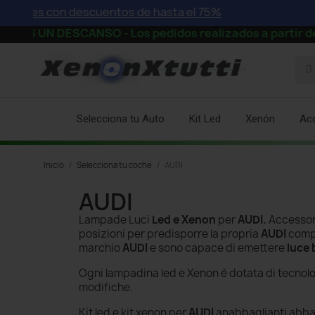
s con descuentos de hasta el 75%
ESCANSO - Los pedidos realizados a partir de la tarde 
Selecciona tu Auto
Kit Led
Xenón
Ac
Inicio
Selecciona tu coche
AUDI
AUDI
Lampade Luci
Led e Xenon
per
AUDI.
Accessori
posizioni per predisporre la propria
AUDI
comp
marchio
AUDI
e sono capace di emettere
luce
Ogni lampadina led e Xenon è dotata di tecnol
modifiche.
Kit led e kit xenon per
AUDI
anabbaglianti abbagl