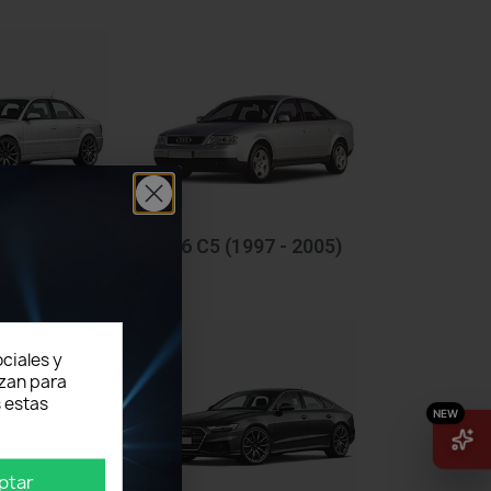
94 - 1997)
A6 C5 (1997 - 2005)
ciales y
izan para
 estas
ptar