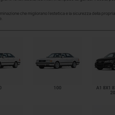
luminazione che migliorano l'estetica e la sicurezza della propri
e.
0
100
A1 8X1 8
20