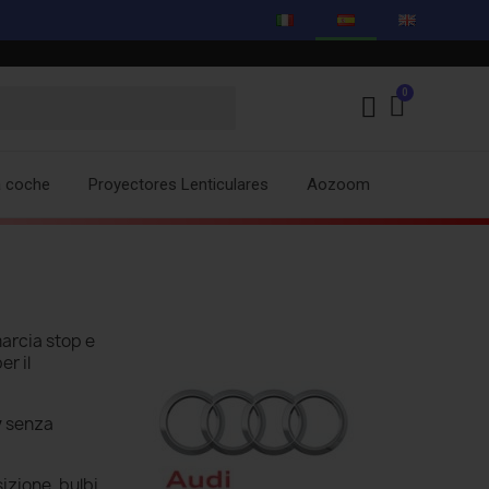
a coche
Proyectores Lenticulares
Aozoom
arcia stop e
er il
y
senza
izione, bulbi