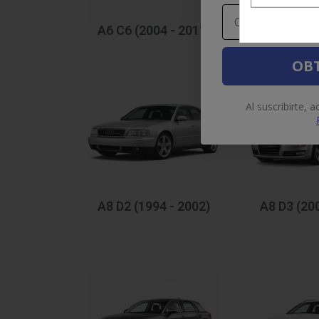
Email
A6 C6 (2004 - 2011)
A6 C7 (20
OBT
Al suscribirte, 
A8 D2 (1994 - 2002)
A8 D3 (20