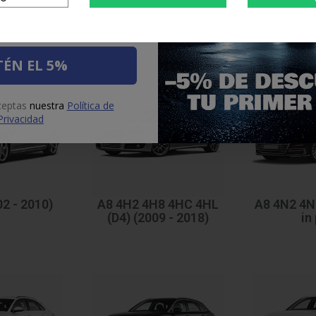
10 - 2018)
A6 C8 (2018 in poi)
A7 4G (20
ÉN EL 5%
aceptas
nuestra
Política de
Privacidad
02 - 2010)
A8 4H2 4H8 4HC 4HL
A8 4N2 4N8
(D4) (2009 - 2018)
in