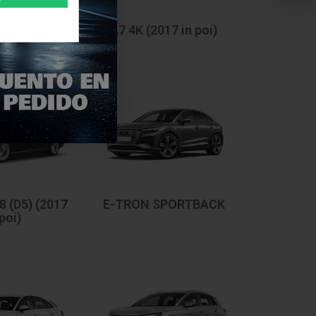
10 - 2018)
A7 4K (2017 in poi)
 (D5) (2017
E-TRON SPORTBACK
 poi)