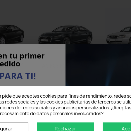
en tu primer
edido
09 - 2017)
A5 F53 F5P (2016 in
A6 C4 (19
poi)
PARA TI!
eo electrónico aquí abajo
e pide que aceptes cookies para fines de rendimiento, redes so
5% DE DESCUENTO
en tu
as redes sociales y las cookies publicitarias de terceros se util
mer pedido.
nciones de redes sociales y anuncios personalizados. ¿Aceptas
 procesamiento de datos personales involucrados?
igurar
Rechazar
Ace