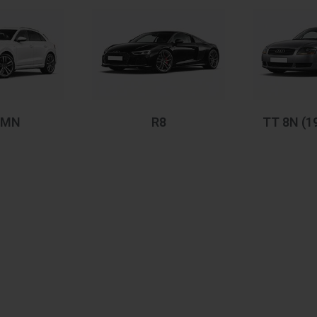
4MN
R8
TT 8N (19