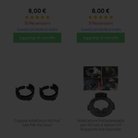
8,00 €
8,00 €
star
star
star
star
star
star
star
star
star
star
10 Recensioni
9 Recensioni
Questo prodotto è stato
Questo prodotto è stato
acquistato: 5 volte
acquistato: 5 volte
Aggiungi al carrello
Aggiungi al carrello
Coppia Adattatori Kit Full
Adattatore Portalampada
Led Per Kia Soul
per Kit Led e Xenon H7
Supporto Kia Hyundai