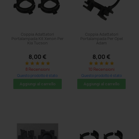
Coppia Adattatori
Coppia Adattatori
Portalampada Kit Xenon Per
Portalampada Per Opel
Kia Tucson
Adam
8,00 €
8,00 €
star
star
star
star
star
star
star
star
star
star
8 Recensioni
10 Recensioni
Questo prodotto è stato
Questo prodotto è stato
acquistato: 29 volte
acquistato: 35 volte
Aggiungi al carrello
Aggiungi al carrello