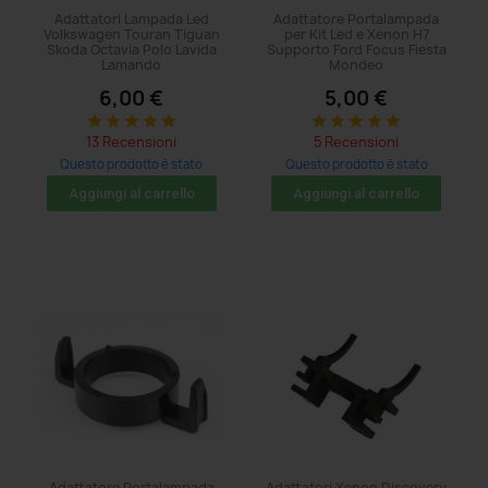
Adattatori Lampada Led
Adattatore Portalampada
Volkswagen Touran Tiguan
per Kit Led e Xenon H7
Skoda Octavia Polo Lavida
Supporto Ford Focus Fiesta
Lamando
Mondeo
6,00 €
5,00 €
star
star
star
star
star
star
star
star
star
star
13 Recensioni
5 Recensioni
Questo prodotto è stato
Questo prodotto è stato
acquistato: 11 volte
acquistato: 26 volte
Aggiungi al carrello
Aggiungi al carrello
Adattatore Portalampada
Adattatori Xenon Discovery