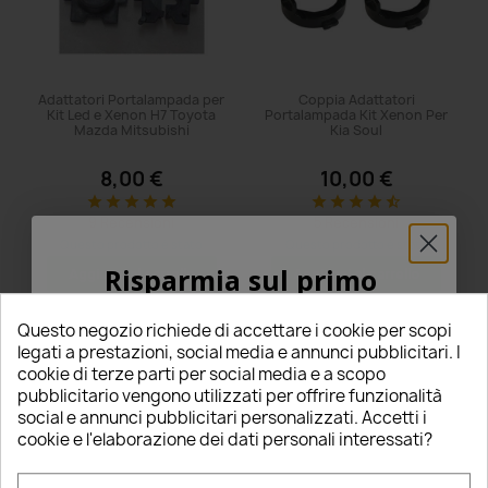
Adattatori Portalampada per
Coppia Adattatori
Kit Led e Xenon H7 Toyota
Portalampada Kit Xenon Per
Mazda Mitsubishi
Kia Soul
8,00 €
10,00 €
star
star
star
star
star
star
star
star
star
star_half
9 Recensioni
5 Recensioni
Questo prodotto è stato
Questo prodotto è stato
acquistato: 17 volte
acquistato: 11 volte
Risparmia sul primo
Aggiungi al carrello
Aggiungi al carrello
ordine
Questo negozio richiede di accettare i cookie per scopi
5% PER TE!
legati a prestazioni, social media e annunci pubblicitari. I
cookie di terze parti per social media e a scopo
pubblicitario vengono utilizzati per offrire funzionalità
Inserisci la tua email qui sotto per ricevere il
social e annunci pubblicitari personalizzati. Accetti i
5% DI SCONTO
sul tuo primo ordine!
cookie e l'elaborazione dei dati personali interessati?
Nome