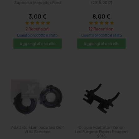
Supporto Mercedes Ford
(2016-2017)
3,00 €
8,00 €
star
star
star
star
star
star
star
star
star
star
2 Recensioni
12 Recensioni
Questo prodotto è stato
Questo prodotto è stato
acquistato: 56 volte
acquistato: 8 volte
Aggiungi al carrello
Aggiungi al carrello
Adattatori Lampada Led Golf
Coppia Adattatori Xenon
VI VII Scirocco
Led Furgone Expert Peugeot
2016