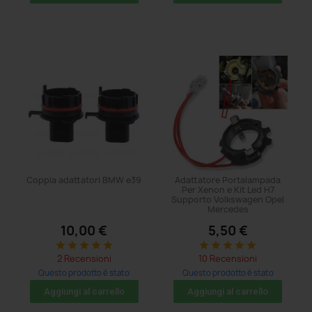
Coppia adattatori BMW e39
Adattatore Portalampada
Per Xenon e Kit Led H7
Supporto Volkswagen Opel
Mercedes
10,00 €
5,50 €
star
star
star
star
star
star
star
star
star
star
2 Recensioni
10 Recensioni
Questo prodotto è stato
Questo prodotto è stato
acquistato: 5 volte
acquistato: 50 volte
Aggiungi al carrello
Aggiungi al carrello