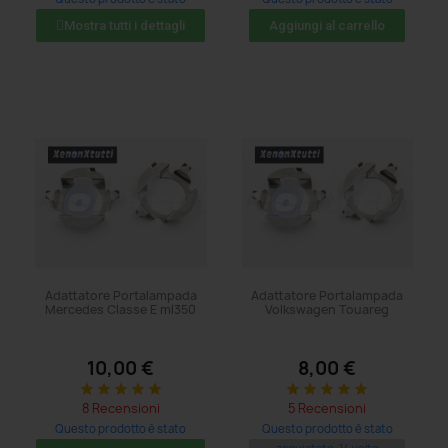
acquistato: 8 volte
acquistato: 8 volte
Mostra tutti i dettagli
Aggiungi al carrello
Adattatore Portalampada
Adattatore Portalampada
Mercedes Classe E ml350
Volkswagen Touareg
10,00 €
8,00 €
star
star
star
star
star
star
star
star
star
star
8 Recensioni
5 Recensioni
Questo prodotto è stato
Questo prodotto è stato