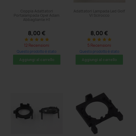
Coppia Adattatori
Adattatori Lampada Led Golf
Portalampada Opel Adam
VI Scirocco
Abbagliante H1
8,00 €
8,00 €
star
star
star
star
star
star
star
star
star
star
12 Recensioni
5 Recensioni
Questo prodotto è stato
Questo prodotto è stato
acquistato: 11 volte
acquistato: 8 volte
Aggiungi al carrello
Aggiungi al carrello