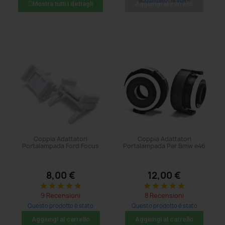
acquistato: 14 volte
acquistato: 14 volte
Mostra tutti i dettagli
Aggiungi al carrello
Coppia Adattatori
Coppia Adattatori
Portalampada Ford Focus
Portalampada Per Bmw e46
8,00 €
12,00 €
star
star
star
star
star
star
star
star
star
star
9 Recensioni
8 Recensioni
Questo prodotto è stato
Questo prodotto è stato
acquistato: 5 volte
acquistato: 11 volte
Aggiungi al carrello
Aggiungi al carrello