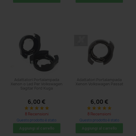
Adattatori Portalampada
Adattatori Portalampada
Xenon o Led Per Volkswagen
Xenon Volkswagen Passat
Sagitar Ford Kuga
6,00 €
6,00 €
star
star
star
star
star
star
star
star
star
star
8 Recensioni
8 Recensioni
Questo prodotto è stato
Questo prodotto è stato
acquistato: 11 volte
acquistato: 8 volte
Aggiungi al carrello
Aggiungi al carrello