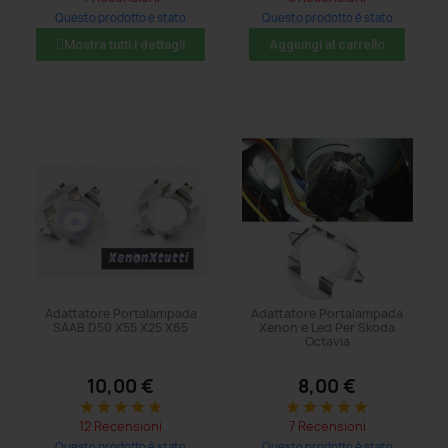
Questo prodotto è stato
Questo prodotto è stato
acquistato: 8 volte
acquistato: 29 volte
Mostra tutti i dettagli
Aggiungi al carrello
Adattatore Portalampada
Adattatore Portalampada
SAAB D50 X55 X25 X65
Xenon e Led Per Skoda
Octavia
10,00 €
8,00 €
star
star
star
star
star
star
star
star
star
star
12 Recensioni
7 Recensioni
Questo prodotto è stato
Questo prodotto è stato