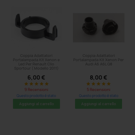
Coppia Adattatori
Coppia Adattatori
Portalampada Kit Xenon e
Portalampada Kit Xenon Per
Led Per Renault Clio
Audi A6 A6L Q8
Sportour ( Modello 2011)
6,00 €
8,00 €
star
star
star
star
star
star
star
star
star
star
9 Recensioni
5 Recensioni
Questo prodotto è stato
Questo prodotto è stato
acquistato: 11 volte
acquistato: 5 volte
Aggiungi al carrello
Aggiungi al carrello