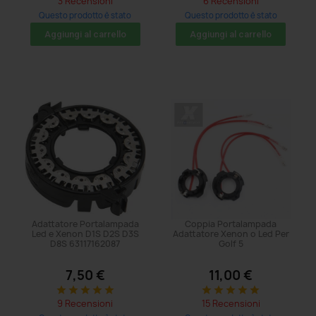
3 Recensioni
6 Recensioni
Questo prodotto è stato
Questo prodotto è stato
acquistato: 8 volte
acquistato: 5 volte
Aggiungi al carrello
Aggiungi al carrello
Adattatore Portalampada
Coppia Portalampada
Led e Xenon D1S D2S D3S
Adattatore Xenon o Led Per
D8S 63117162087
Golf 5
7,50 €
11,00 €
star
star
star
star
star
star
star
star
star
star
9 Recensioni
15 Recensioni