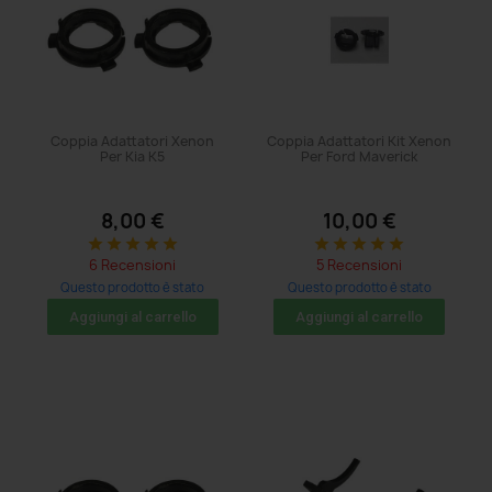
Coppia Adattatori Xenon
Coppia Adattatori Kit Xenon
Per Kia K5
Per Ford Maverick
8,00 €
10,00 €
star
star
star
star
star
star
star
star
star
star
6 Recensioni
5 Recensioni
Questo prodotto è stato
Questo prodotto è stato
acquistato: 11 volte
acquistato: 5 volte
Aggiungi al carrello
Aggiungi al carrello