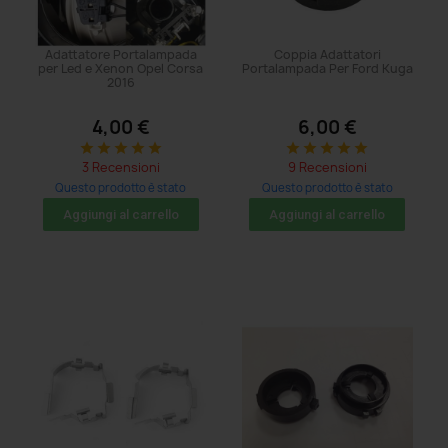
Adattatore Portalampada
Coppia Adattatori
per Led e Xenon Opel Corsa
Portalampada Per Ford Kuga
2016
4,00 €
6,00 €
star
star
star
star
star
star
star
star
star
star
3 Recensioni
9 Recensioni
Questo prodotto è stato
Questo prodotto è stato
acquistato: 116 volte
acquistato: 8 volte
Aggiungi al carrello
Aggiungi al carrello