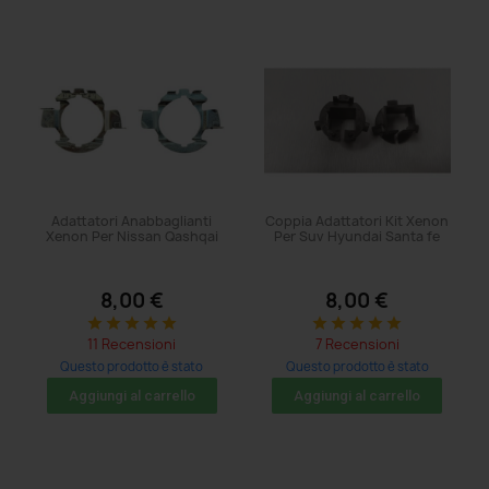
Adattatori Anabbaglianti
Coppia Adattatori Kit Xenon
Xenon Per Nissan Qashqai
Per Suv Hyundai Santa fe
8,00 €
8,00 €
star
star
star
star
star
star
star
star
star
star
11 Recensioni
7 Recensioni
Questo prodotto è stato
Questo prodotto è stato
acquistato: 32 volte
acquistato: 8 volte
Aggiungi al carrello
Aggiungi al carrello