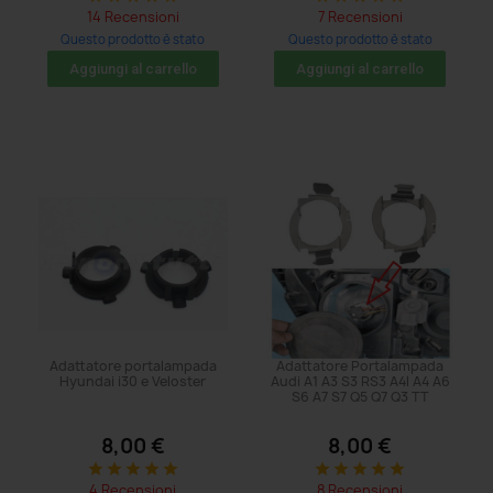
14 Recensioni
7 Recensioni
Questo prodotto è stato
Questo prodotto è stato
acquistato: 5 volte
acquistato: 5 volte
Aggiungi al carrello
Aggiungi al carrello
Adattatore portalampada
Adattatore Portalampada
Hyundai i30 e Veloster
Audi A1 A3 S3 RS3 A4l A4 A6
S6 A7 S7 Q5 Q7 Q3 TT
8,00 €
8,00 €
star
star
star
star
star
star
star
star
star
star
4 Recensioni
8 Recensioni