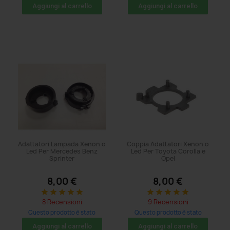
acquistato: 83 volte
acquistato: 8 volte
Aggiungi al carrello
Aggiungi al carrello
Adattatori Lampada Xenon o
Coppia Adattatori Xenon o
Led Per Mercedes Benz
Led Per Toyota Corolla e
Sprinter
Opel
8,00 €
8,00 €
star
star
star
star
star
star
star
star
star
star
8 Recensioni
9 Recensioni
Questo prodotto è stato
Questo prodotto è stato
acquistato: 5 volte
acquistato: 5 volte
Aggiungi al carrello
Aggiungi al carrello