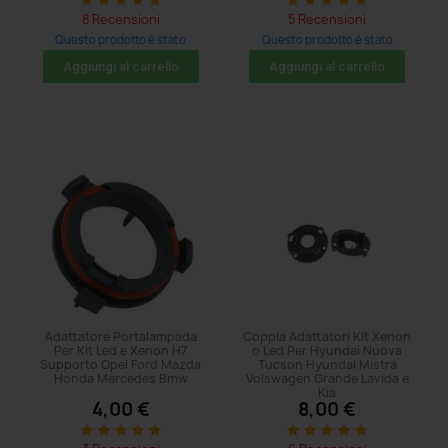
star
star
star
star
star
star
star
star
star
star
8 Recensioni
5 Recensioni
Questo prodotto è stato
Questo prodotto è stato
acquistato: 8 volte
acquistato: 11 volte
Aggiungi al carrello
Aggiungi al carrello
Adattatore Portalampada
Coppia Adattatori Kit Xenon
Per Kit Led e Xenon H7
o Led Per Hyundai Nuova
Supporto Opel Ford Mazda
Tucson Hyundai Mistra
Honda Mercedes Bmw
Volswagen Grande Lavida e
Kia
4,00 €
8,00 €
star
star
star
star
star
star
star
star
star
star