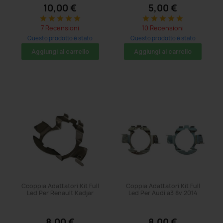
10,00 €
5,00 €
star
star
star
star
star
star
star
star
star
star
7 Recensioni
10 Recensioni
Questo prodotto è stato
Questo prodotto è stato
acquistato: 8 volte
acquistato: 14 volte
Aggiungi al carrello
Aggiungi al carrello
Ccoppia Adattatori Kit Full
Coppia Adattatori Kit Full
Led Per Renault Kadjar
Led Per Audi a3 8v 2014
8,00 €
8,00 €