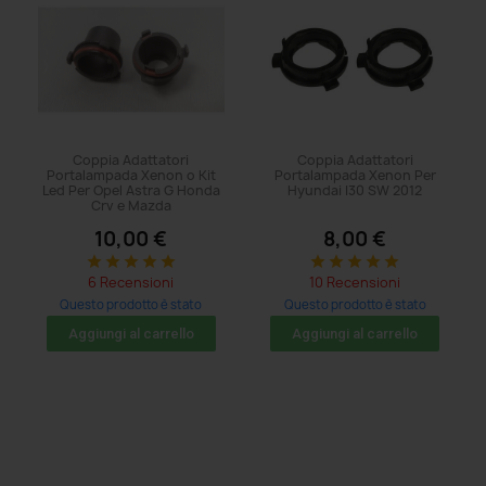
Coppia Adattatori
Coppia Adattatori
Portalampada Xenon o Kit
Portalampada Xenon Per
Led Per Opel Astra G Honda
Hyundai I30 SW 2012
Crv e Mazda
10,00 €
8,00 €
star
star
star
star
star
star
star
star
star
star
6 Recensioni
10 Recensioni
Questo prodotto è stato
Questo prodotto è stato
acquistato: 14 volte
acquistato: 8 volte
Aggiungi al carrello
Aggiungi al carrello