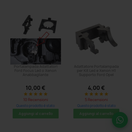
Portalampada Adattatori
Adattatore Portalampada
Ford Focus Led o Xenon
per Kit Led e Xenon H1
Anabbagliante
Supporto Ford Opel
10,00 €
4,00 €
star
star
star
star
star
star
star
star
star
star
10 Recensioni
5 Recensioni
Questo prodotto è stato
Questo prodotto è stato
acquistato: 17 volte
acquistato: 29 volte
Aggiungi al carrello
Aggiungi al carrello