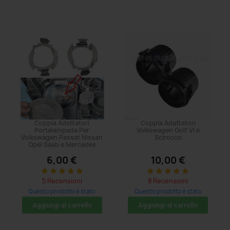
Coppia Adattatori
Coppia Adattatori
Portalampada Per
Volkswagen Golf VI e
Volkswagen Passat Nissan
Scirocco
Opel Saab e Mercedes
6,00 €
10,00 €
star
star
star
star
star
star
star
star
star
star
5 Recensioni
8 Recensioni
Questo prodotto è stato
Questo prodotto è stato
acquistato: 11 volte
acquistato: 5 volte
Aggiungi al carrello
Aggiungi al carrello