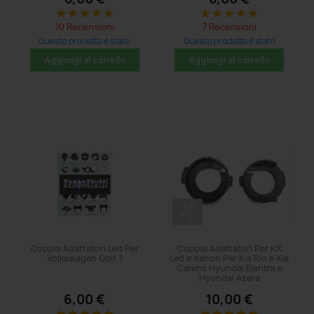
star
star
star
star
star
star
star
star
star
star
10 Recensioni
7 Recensioni
Questo prodotto è stato
Questo prodotto è stato
acquistato: 17 volte
acquistato: 11 volte
Aggiungi al carrello
Aggiungi al carrello
Coppia Adattatori Led Per
Coppia Adattatori Per Kit
Volkswagen Golf 7
Led e Xenon Per Kia Rio e Kia
Carens Hyundai Elantra e
Hyundai Azera
6,00 €
10,00 €