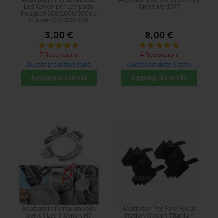
Led Xenon per Lampada
Sport My 2017
Peugeot 508/2008/3008 e
Citroen C5/DS5/DS6
3,00 €
8,00 €
star
star
star
star
star
star
star
star
star
star
7 Recensioni
4 Recensioni
Questo prodotto è stato
Questo prodotto è stato
acquistato: 17 volte
acquistato: 5 volte
Aggiungi al carrello
Aggiungi al carrello
Adattatore Portalampada
Adattatori Per Ford Focus
per Kit Led e Xenon H7
Station Wagon Titanium