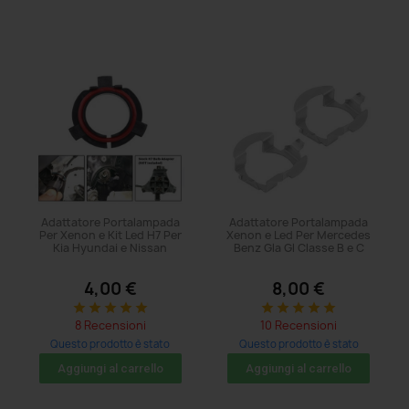
Adattatore Portalampada
Adattatore Portalampada
Per Xenon e Kit Led H7 Per
Xenon e Led Per Mercedes
Kia Hyundai e Nissan
Benz Gla Gl Classe B e C
4,00 €
8,00 €
star
star
star
star
star
star
star
star
star
star
8 Recensioni
10 Recensioni
Questo prodotto è stato
Questo prodotto è stato
acquistato: 35 volte
acquistato: 29 volte
Aggiungi al carrello
Aggiungi al carrello