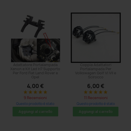
Adattatore Portalampada
Coppia Adattatori
Xenon e Kit Led H7 Supporto
Portalampada Per
Per Ford Fiat Land Rover e
Volkswagen Golf VI VII e
Opel
Scirocco
4,00 €
6,00 €
star
star
star
star
star
star
star
star
star
star
9 Recensioni
11 Recensioni
Questo prodotto è stato
Questo prodotto è stato
acquistato: 62 volte
acquistato: 11 volte
Aggiungi al carrello
Aggiungi al carrello