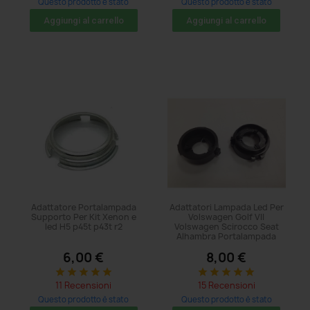
Questo prodotto è stato
Questo prodotto è stato
acquistato: 110 volte
acquistato: 38 volte
Aggiungi al carrello
Aggiungi al carrello
Adattatore Portalampada
Adattatori Lampada Led Per
Supporto Per Kit Xenon e
Volswagen Golf VII
led H5 p45t p43t r2
Volswagen Scirocco Seat
Alhambra Portalampada
6,00 €
8,00 €
star
star
star
star
star
star
star
star
star
star
11 Recensioni
15 Recensioni
Questo prodotto è stato
Questo prodotto è stato