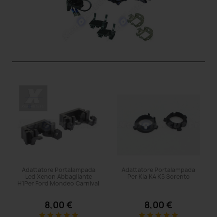
Adattatore Portalampada
Adattatore Portalampada
Led Xenon Abbagliante
Per Kia K4 K5 Sorento
H1Per Ford Mondeo Carnival
8,00 €
8,00 €
star
star
star
star
star
star
star
star
star
star