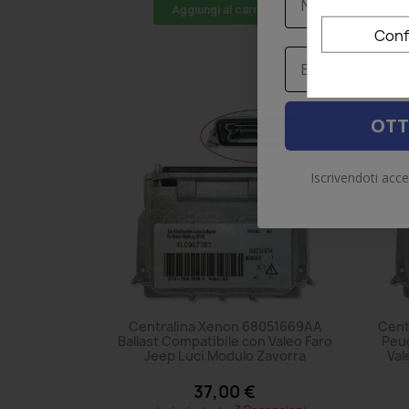
Aggiungi al carrello
Conf
Email
OTT
Iscrivendoti acce
Centralina Xenon 68051669AA
Cent
Ballast Compatibile con Valeo Faro
Peug
Jeep Luci Modulo Zavorra
Val
37,00 €