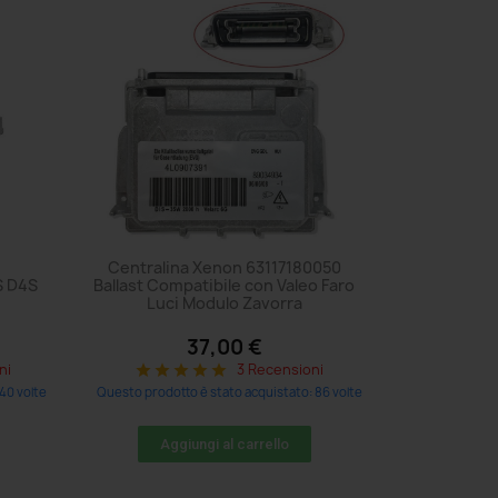
n
Centralina Xenon 63117180050
S D4S
Ballast Compatibile con Valeo Faro
Luci Modulo Zavorra
37,00 €
ni
3 Recensioni
star
star
star
star
star
40 volte
Questo prodotto è stato acquistato: 86 volte
Aggiungi al carrello