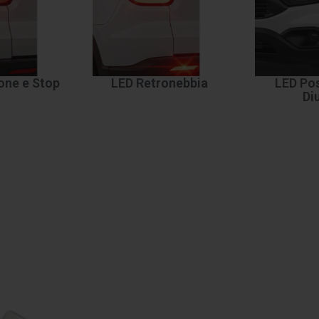
one e Stop
LED Retronebbia
LED Pos
Di