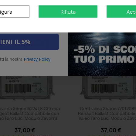
Aggiungi al carrello
Aggiungi al carrello
igura
Rifiuta
Acc
IENI IL 5%
tti la nostra
Privacy Policy
ralina Xenon 6224L8 Citroën
Centralina Xenon 7701208
eot Ballast Compatibile con
Renault Ballast Compatibile
eo Faro Luci Modulo Zavorra
Valeo Faro Luci Modulo Zav
37,00 €
37,00 €