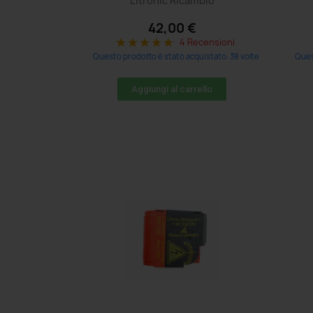
Litronic Ricambio
42,00 €
4 Recensioni
star
star
star
star
star
Questo prodotto è stato acquistato: 38 volte
Quest
Aggiungi al carrello