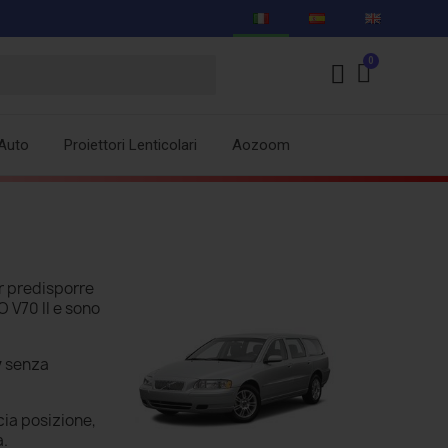
Auto
Proiettori Lenticolari
Aozoom
r predisporre
O V70 II e sono
y
senza
cia posizione,
a.