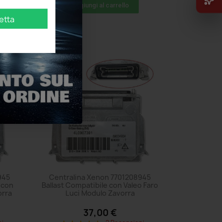
Aggiungi al carrello
etta
945
Centralina Xenon 7701208945
 con
Ballast Compatibile con Valeo Faro
orra
Luci Modulo Zavorra
37,00 €