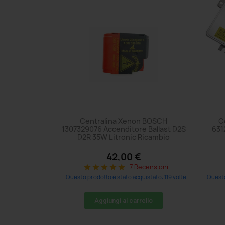
Centralina Xenon BOSCH
C
1307329076 Accenditore Ballast D2S
631
D2R 35W Litronic Ricambio
42,00 €
7 Recensioni
star
star
star
star
star
Questo prodotto è stato acquistato: 119 volte
Questo
Aggiungi al carrello