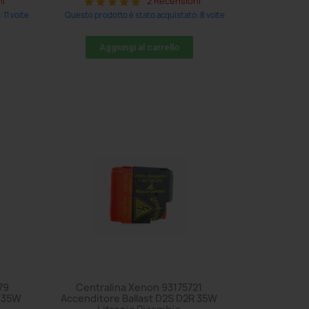
ni
2 Recensioni
star
star
star
star
star
11 volte
Questo prodotto è stato acquistato: 8 volte
Aggiungi al carrello
79
Centralina Xenon 93175721
R 35W
Accenditore Ballast D2S D2R 35W