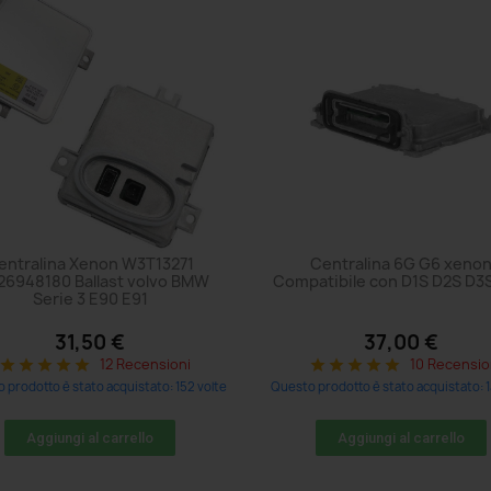
entralina Xenon W3T13271
Centralina 6G G6 xeno
26948180 Ballast volvo BMW
Compatibile con D1S D2S D3
Serie 3 E90 E91
31,50 €
37,00 €
12 Recensioni
10 Recensio
star
star
star
star
star
star
star
star
star
star
 prodotto è stato acquistato: 152 volte
Questo prodotto è stato acquistato: 1
Aggiungi al carrello
Aggiungi al carrello