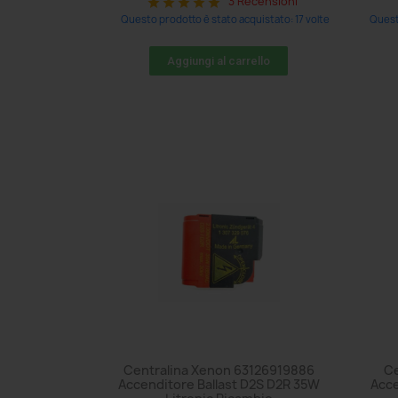
3 Recensioni
star
star
star
star
star
Questo prodotto è stato acquistato: 17 volte
Quest
Aggiungi al carrello
Centralina Xenon 63126919886
Ce
Accenditore Ballast D2S D2R 35W
Acce