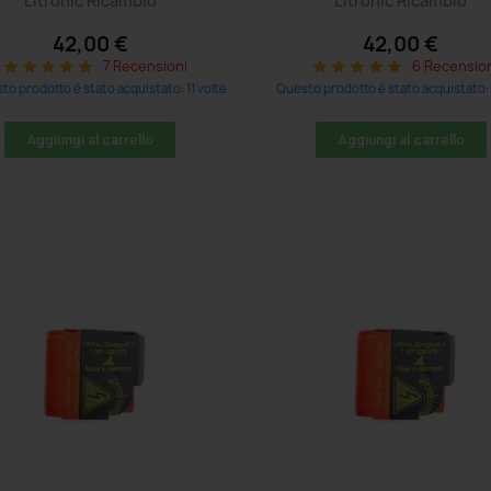
Litronic Ricambio
Litronic Ricambio
42,00 €
42,00 €
7 Recensioni
6 Recensio
star
star
star
star
star
star
star
star
star
star
o prodotto è stato acquistato: 11 volte
Questo prodotto è stato acquistato: 
Aggiungi al carrello
Aggiungi al carrello