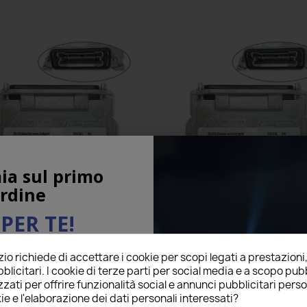
ia sul primo
rdine
alina Xenon 30784923 Ballast
Centralina Xenon 15849727 Ba
atibile con Valeo Volvo Faro
Compatibile con Valeo Faro 
PER TE!
Luci Modulo Zavorra
Modulo Zavorra
37,00 €
37,00 €
o richiede di accettare i cookie per scopi legati a prestazioni
ail qui sotto per ricevere il
4 Recensioni
6 Recensio
star
star
star
star
star
star
star
star
star
star
blicitari. I cookie di terze parti per social media e a scopo pubb
O
sul tuo primo ordine!
o prodotto è stato acquistato: 20 volte
Questo prodotto è stato acquistato: 
zati per offrire funzionalità social e annunci pubblicitari perso
ie e l'elaborazione dei dati personali interessati?