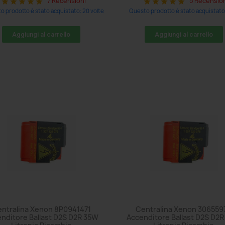
7 Recensioni
5 Recensio
star
star
star
star
star
star
star
star
star
star
o prodotto è stato acquistato: 20 volte
Questo prodotto è stato acquistato: 
Aggiungi al carrello
Aggiungi al carrello
ntralina Xenon 8P0941471
Centralina Xenon 306559
nditore Ballast D2S D2R 35W
Accenditore Ballast D2S D2