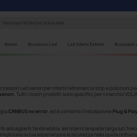
Xenon
Accessori Led
Led Interni Esterni
Accessori 
ccessori Led xenon per interni retromarcia stop e posizioni pe
 xenon.
Tutti i nostri prodotti sono specifici per il marchio VOLV
ogia
CANBUS no error
, ed è consente l'installazione
Plug & Pla
i abbaglianti fendinebbia, led interni lampade targa luci frec
igliorano la tua esperienza e la sicurezza nella guida notturn