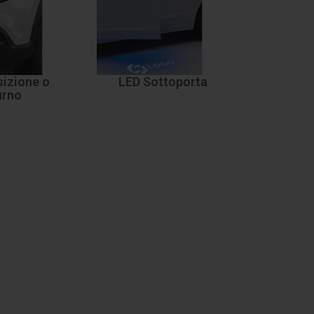
izione o
LED Sottoporta
urno