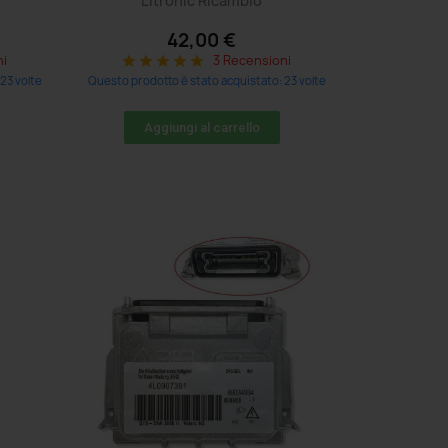
Litronic Ricambio
42,00 €
ni
3 Recensioni
star
star
star
star
star
23 volte
Questo prodotto è stato acquistato: 23 volte
Aggiungi al carrello