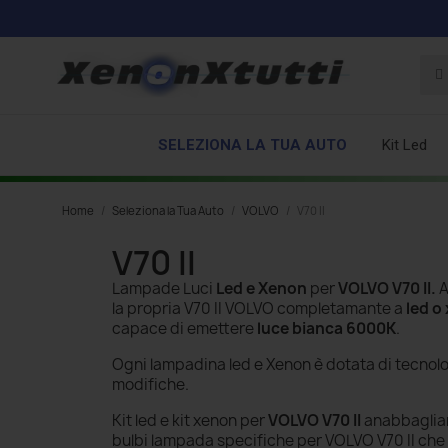
SELEZIONA LA TUA AUTO
Kit Led
Home
Seleziona la Tua Auto
VOLVO
V70 II
V70 II
Lampade Luci
Led e Xenon
per
VOLVO V70 II
.
A
la propria V70 II VOLVO completamante a
led o
capace di emettere
luce bianca 6000K
.
Ogni lampadina led e Xenon è dotata di tecnol
modifiche.
Kit led e kit xenon per
VOLVO V70 II
anabbagliant
bulbi lampada specifiche per VOLVO V70 II che m