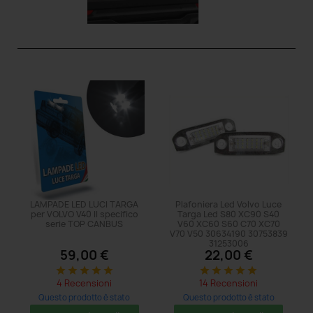
LAMPADE LED LUCI TARGA
Plafoniera Led Volvo Luce
per VOLVO V40 II specifico
Targa Led S80 XC90 S40
serie TOP CANBUS
V60 XC60 S60 C70 XC70
V70 V50 30634190 30753839
31253006
59,00 €
22,00 €
star
star
star
star
star
star
star
star
star
star
4 Recensioni
14 Recensioni
Questo prodotto è stato
Questo prodotto è stato
acquistato: 8 volte
acquistato: 29 volte