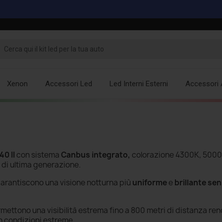
Xenon
Accessori Led
Led Interni Esterni
Accessori 
40 II
con sistema
Canbus integrato,
colorazione 4300K, 5000
 di ultima generazione.
arantiscono una visione notturna più
uniforme
e
brillante se
rmettono una visibilità estrema fino a 800 metri di distanza r
in condizioni estreme.