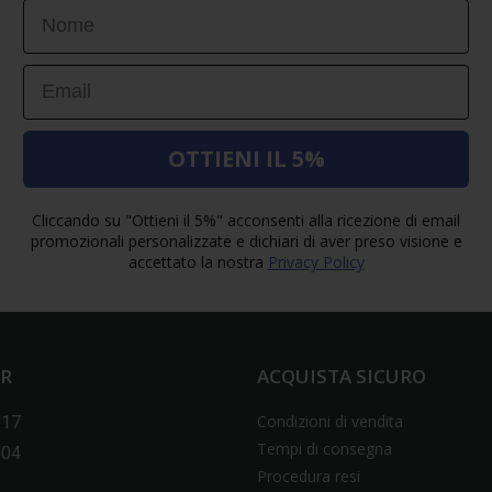
First Name
Email
OTTIENI IL 5%
Cliccando su "Ottieni il 5%" acconsenti alla ricezione di email
promozionali personalizzate e dichiari di aver preso visione e
accettato la nostra
Privacy Policy
ER
ACQUISTA SICURO
Condizioni di vendita
517
Tempi di consegna
604
Procedura resi