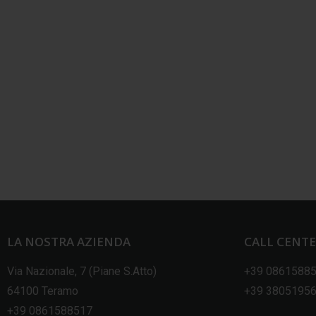
LA NOSTRA AZIENDA
CALL CENT
Via Nazionale, 7 (Piane S.Atto)
+39 0861588
64100 Teramo
+39 3805195
+39 0861588517