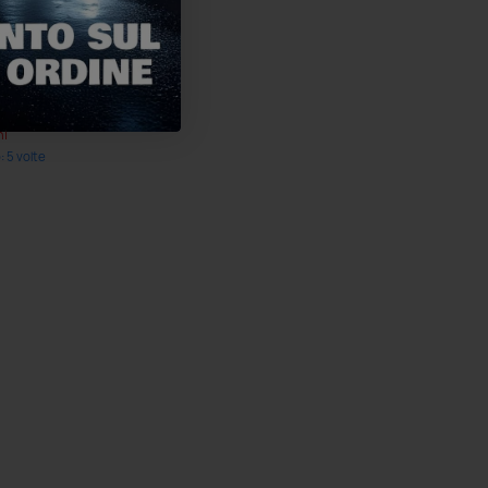
ti e
40 II
ni
 5 volte