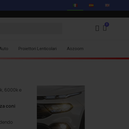
Auto
Proiettori Lenticolari
Aozoom
k, 6000k e
nza
coni
endendo