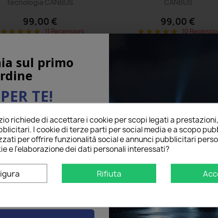
tecnologia CANBUS
CANBUS
99,00 €
99,00 €
11 Recensioni
10 Recensio
star
star
star
star
star
star
star
star
star
star
to prodotto è stato acquistato: 5 volte
Questo prodotto è stato acquistato:
ia sul primo
Mostra tutti i dettagli
Mostra tutti i dettagli
rdine
PER TE!
o richiede di accettare i cookie per scopi legati a prestazioni
ail qui sotto per ricevere il
blicitari. I cookie di terze parti per social media e a scopo pubb
O
sul tuo primo ordine!
zati per offrire funzionalità social e annunci pubblicitari perso
ie e l'elaborazione dei dati personali interessati?
igura
Rifiuta
Acc