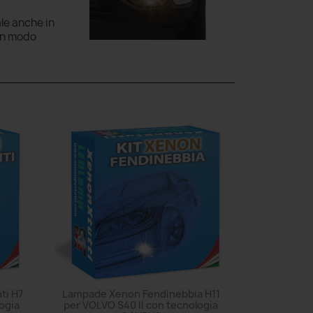
ale anche in
 in modo
ti H7
Lampade Xenon Fendinebbia H11
ogia
per VOLVO S40 II con tecnologia