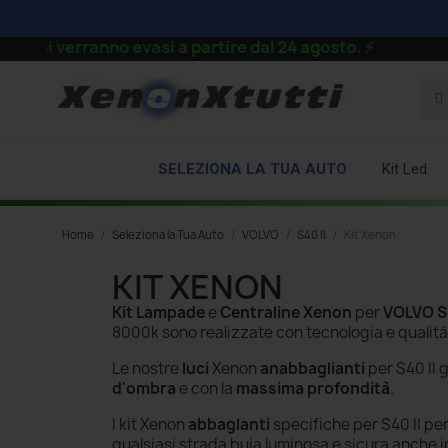
i verranno evasi a partire dal 24 agosto.
⚡
SELEZIONA LA TUA AUTO
Kit Led
Home
Seleziona la Tua Auto
VOLVO
S40 II
Kit Xenon
KIT XENON
Kit Lampade
e
Centraline Xenon
per
VOLVO S
8000k
sono realizzate con tecnologia e qualità
Le nostre
luci
Xenon
anabbaglianti
per S40 II
g
d'ombra
e con la
massima profondità
.
I kit Xenon
abbaglanti
specifiche per S40 II pe
qualsiasi strada buia luminosa e sicura anche 