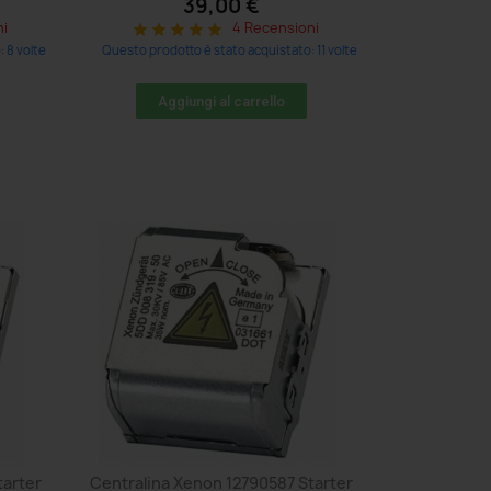
39,00 €
ni
4 Recensioni
star
star
star
star
star
 8 volte
Questo prodotto è stato acquistato: 11 volte
Aggiungi al carrello
tarter
Centralina Xenon 12790587 Starter