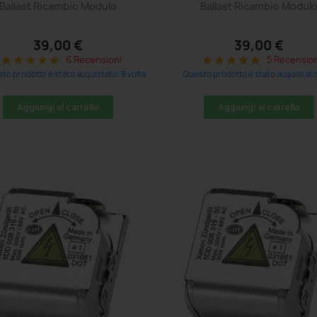
Ballast Ricambio Modulo
Ballast Ricambio Modul
39,00 €
39,00 €
6 Recensioni
5 Recensio
star
star
star
star
star
star
star
star
star
star
to prodotto è stato acquistato: 8 volte
Questo prodotto è stato acquistato:
Aggiungi al carrello
Aggiungi al carrello