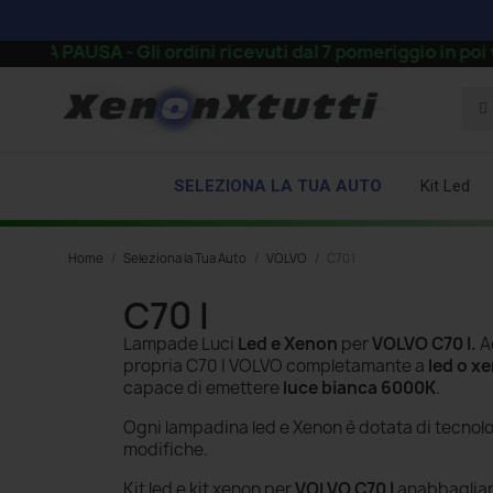
 Gli ordini ricevuti dal 7 pomeriggio in poi verranno eva
SELEZIONA LA TUA AUTO
Kit Led
Home
Seleziona la Tua Auto
VOLVO
C70 I
C70 I
Lampade Luci
Led e Xenon
per
VOLVO C70 I
.
Ac
propria C70 I VOLVO completamante a
led o x
capace di emettere
luce bianca 6000K
.
Ogni lampadina led e Xenon è dotata di tecnol
modifiche.
Kit led e kit xenon per
VOLVO C70 I
anabbagliant