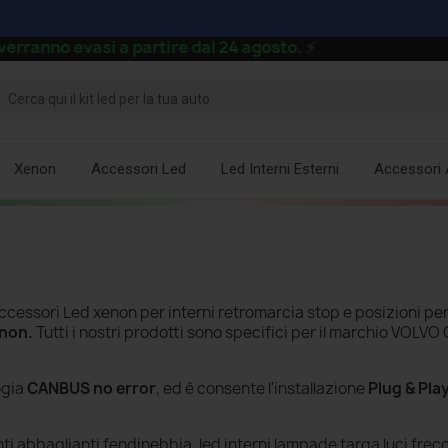
si a partire dal 24 agosto.
⚡
Xenon
Accessori Led
Led Interni Esterni
Accessori 
cessori Led xenon per interni retromarcia stop e posizioni per
enon.
Tutti i nostri prodotti sono specifici per il marchio VOLVO 
ogia
CANBUS no error
, ed è consente l'installazione
Plug & Pla
i abbaglianti fendinebbia, led interni lampade targa luci frecc