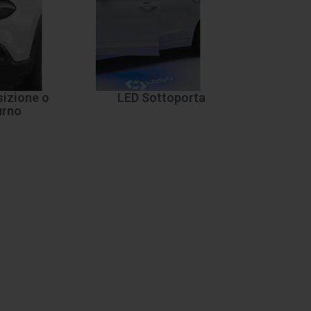
izione o
LED Sottoporta
urno