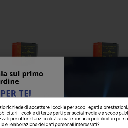
ia sul primo
rdine
PER TE!
entralina Xenon 93175721
Centralina Xenon A220820
nditore Ballast D2S D2R 35W
Mercedes Accenditore Ballas
Litronic Ricambio
D2R 35W Litronic Ricamb
o richiede di accettare i cookie per scopi legati a prestazioni
ail qui sotto per ricevere il
42,00 €
42,00 €
blicitari. I cookie di terze parti per social media e a scopo pubb
O
sul tuo primo ordine!
zati per offrire funzionalità social e annunci pubblicitari perso
3 Recensioni
6 Recensio
star
star
star
star
star
star
star
star
star
star
ie e l'elaborazione dei dati personali interessati?
o prodotto è stato acquistato: 23 volte
Questo prodotto è stato acquistato: 