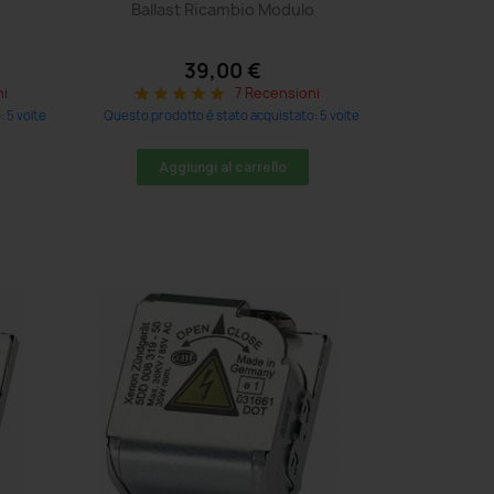
o
Ballast Ricambio Modulo
39,00 €
ni
7 Recensioni
star
star
star
star
star
 5 volte
Questo prodotto è stato acquistato: 5 volte
Aggiungi al carrello