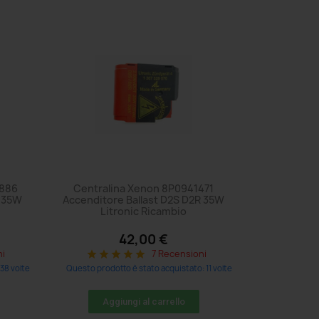
9886
Centralina Xenon 8P0941471
R 35W
Accenditore Ballast D2S D2R 35W
Litronic Ricambio
42,00 €
ni
7 Recensioni
star
star
star
star
star
38 volte
Questo prodotto è stato acquistato: 11 volte
Aggiungi al carrello