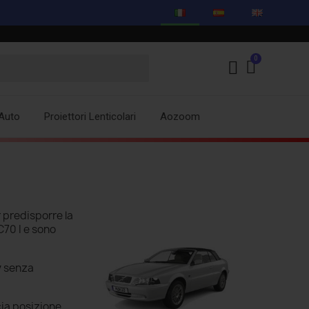
Auto
Proiettori Lenticolari
Aozoom
 predisporre la
C70 I e sono
y
senza
ia posizione,