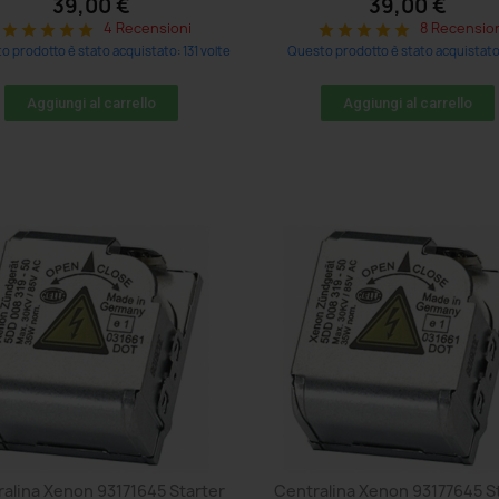
39,00 €
39,00 €
4 Recensioni
8 Recensio
star
star
star
star
star
star
star
star
star
star
 prodotto è stato acquistato: 131 volte
Questo prodotto è stato acquistato:
Aggiungi al carrello
Aggiungi al carrello
alina Xenon 93171645 Starter
Centralina Xenon 93177645 S