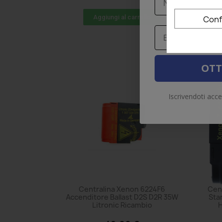
Aggiungi al carrello
Conf
Email
OTT
Iscrivendoti acce
Centralina Xenon 6224F6
Cen
Accenditore Ballast D2S D2R 35W
Sta
Litronic Ricambio
H