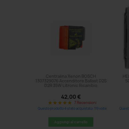
Centralina Xenon BOSCH
HE
1307329076 Accenditore Ballast D2S
5
D2R 35W Litronic Ricambio
42,00 €
7 Recensioni
star
star
star
star
star
Questo prodotto è stato acquistato: 119 volte
Questo
Aggiungi al carrello