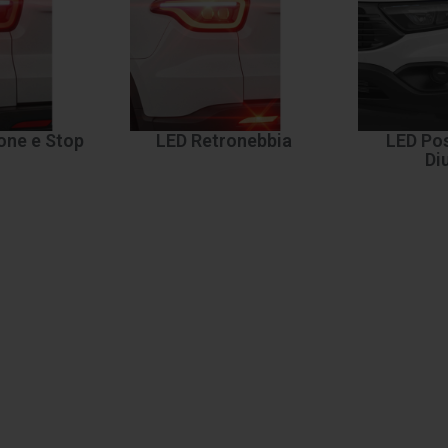
one e Stop
LED Retronebbia
LED Pos
Di