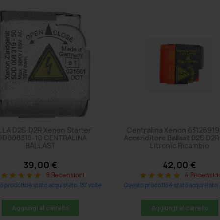
LLA D2S-D2R Xenon Starter
Centralina Xenon 6312691
DD008319-10 CENTRALINA
Accenditore Ballast D2S D2
BALLAST
Litronic Ricambio
39,00 €
42,00 €
9 Recensioni
4 Recensio
star
star
star
star
star
star
star
star
star
star
 prodotto è stato acquistato: 137 volte
Questo prodotto è stato acquistato: 
Aggiungi al carrello
Aggiungi al carrello