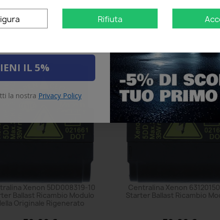
Aggiungi al carrello
Aggiungi al carrello
igura
Rifiuta
Acc
IENI IL 5%
tti la nostra
Privacy Policy
tralina Xenon 5DD008319-10
Centralina Xenon 6312015
rter Ballast Ricambio Modulo
Starter Ballast Ricambio Mo
ella Originale Rigenerato