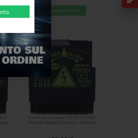
Aggiungi al carrello
etta
0615
Centralina Xenon 63126907489
dulo
Starter Ballast Ricambio Modulo