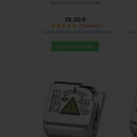
Ballast Ricambio Modulo
39,00 €
7 Recensioni
star
star
star
star
star
Questo prodotto è stato acquistato: 5 volte
Ques
Aggiungi al carrello