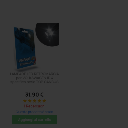
LAMPADE LED RETROMARCIA
per VOLKSWAGEN ID.4
specifico serie TOP CANBUS
31,90 €
star
star
star
star
star
1 Recensioni
Questo prodotto è stato
acquistato: 5 volte
Aggiungi al carrello