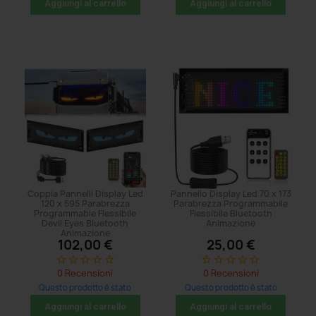
Aggiungi al carrello
Aggiungi al carrello
Coppia Pannelli Display Led
Pannello Display Led 70 x 173
120 x 595 Parabrezza
Parabrezza Programmabile
Programmable Flessibile
Flessibile Bluetooth
Devil Eyes Bluetooth
Animazione
Animazione
102,00 €
25,00 €
star_border
star_border
star_border
star_border
star_border
star_border
star_border
star_border
star_border
star_border
0 Recensioni
0 Recensioni
Questo prodotto è stato
Questo prodotto è stato
acquistato: 5 volte
acquistato: 5 volte
Aggiungi al carrello
Aggiungi al carrello