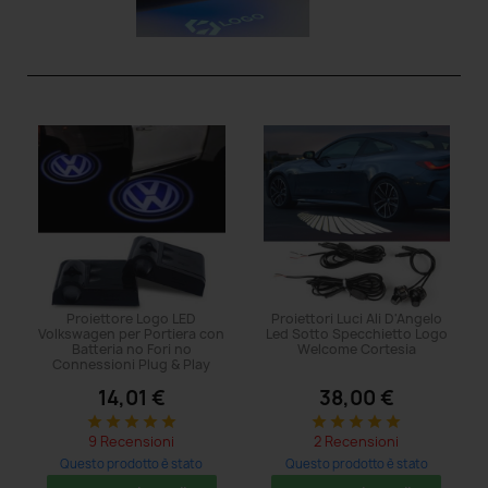
Proiettore Logo LED
Proiettori Luci Ali D'Angelo
Volkswagen per Portiera con
Led Sotto Specchietto Logo
Batteria no Fori no
Welcome Cortesia
Connessioni Plug & Play
14,01 €
38,00 €
star
star
star
star
star
star
star
star
star
star
9 Recensioni
2 Recensioni
Questo prodotto è stato
Questo prodotto è stato
acquistato: 809 volte
acquistato: 11 volte