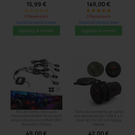
15,99 €
149,00 €
star_border
star_border
star_border
star_border
star_border
star
star
star
star
star
0 Recensioni
3 Recensioni
Questo prodotto è stato
Questo prodotto è stato
acquistato: 47 volte
acquistato: 8 volte
Aggiungi al carrello
Aggiungi al carrello
Kit Led Sotto Scocca 4
Toma de corriente de panel
Placchette RGBW Rock Light
con alimentación USB A y C
Alta Potenza con Effetti Wifi
dual QC 3.0 QC 4.0 Carga
Android I-Phone
rápida
49,00 €
42,00 €