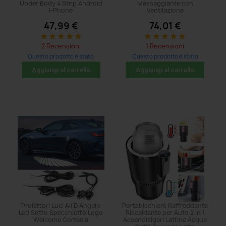
Under Body 4 Strip Android
Massaggiante con
I-Phone
Ventilazione
47,99 €
74,01 €
star
star
star
star
star
star
star
star
star
star
2 Recensioni
1 Recensioni
Questo prodotto è stato
Questo prodotto è stato
acquistato: 104 volte
acquistato: 71 volte
Aggiungi al carrello
Aggiungi al carrello
Proiettori Luci Ali D'Angelo
Portabicchiere Raffreddante
Led Sotto Specchietto Logo
Riscaldante per Auto 2 in 1
Welcome Cortesia
Accendisigari Lattine Acqua