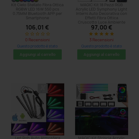
Kit Cielo Stellato Fibra Ottica
MAGIC Kit 18 Pezzi RGB
RGBW LED 16W 550 pcs
Acrylic LED Symphony Light
0.75MM Bluetooth APP per
Interni Auto Decorativa con
Smartphone
Effetti Fibra Ottica
Cruscotto Luce Ambiente
106,01 €
97,00 €
star_border
star_border
star_border
star_border
star_border
star
star
star
star
star
0 Recensioni
3 Recensioni
Questo prodotto è stato
Questo prodotto è stato
acquistato: 29 volte
acquistato: 374 volte
Aggiungi al carrello
Aggiungi al carrello
Led Rgb Auto Atmosfera
MAGIC Kit Striscia Acrylic