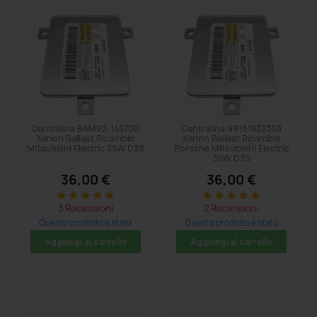
Centralina BAM92-143700
Centralina 99161832303
Xenon Ballast Ricambio
Xenon Ballast Ricambio
Mitsubishi Electric 35W D3S
Porsche Mitsubishi Electric
35W D3S
36,00 €
36,00 €
star
star
star
star
star
star
star
star
star
star
3 Recensioni
2 Recensioni
Questo prodotto è stato
Questo prodotto è stato
acquistato: 32 volte
acquistato: 38 volte
Aggiungi al carrello
Aggiungi al carrello