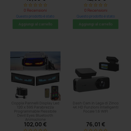
star_border
star_border
star_border
star_border
star_border
star_border
star_border
star_border
star_border
star_border
0 Recensioni
0 Recensioni
Questo prodotto è stato
Questo prodotto è stato
acquistato: 5 volte
acquistato: 5 volte
Aggiungi al carrello
Aggiungi al carrello
Coppia Pannelli Display Led
Dash Cam in Lega di Zinco
120 x 595 Parabrezza
4K HD Funzioni Intelligenti
Programmable Flessibile
Focale 1.6 WIFI
Devil Eyes Bluetooth
Animazione
102,00 €
76,01 €
star_border
star_border
star_border
star_border
star_border
star_border
star_border
star_border
star_border
star_border