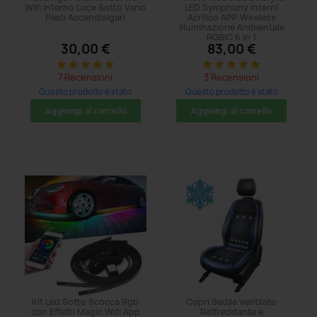
Wifi Interno Luce Sotto Vano
LED Symphony Interni
Piedi Accendisigari
Acrilico APP Wireless
Illuminazione Ambientale
RGBIC 6 in 1
30,00 €
83,00 €
star
star
star
star
star
star
star
star
star
star
7 Recensioni
3 Recensioni
Questo prodotto è stato
Questo prodotto è stato
acquistato: 80 volte
acquistato: 47 volte
Aggiungi al carrello
Aggiungi al carrello
Kit Led Sotto Scocca Rgb
Copri Sedile Ventilato
con Effetti Magic Wifi App
Raffreddante e