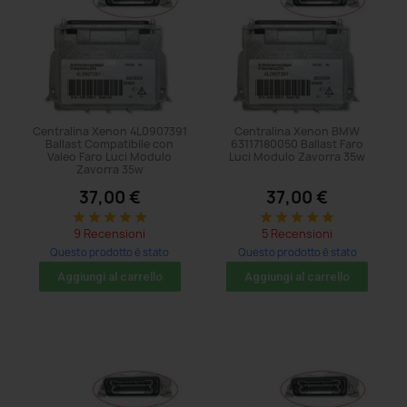
Centralina Xenon 4L0907391
Centralina Xenon BMW
Ballast Compatibile con
63117180050 Ballast Faro
Valeo Faro Luci Modulo
Luci Modulo Zavorra 35w
Zavorra 35w
37,00 €
37,00 €
star
star
star
star
star
star
star
star
star
star
9 Recensioni
5 Recensioni
Questo prodotto è stato
Questo prodotto è stato
acquistato: 110 volte
acquistato: 227 volte
Aggiungi al carrello
Aggiungi al carrello