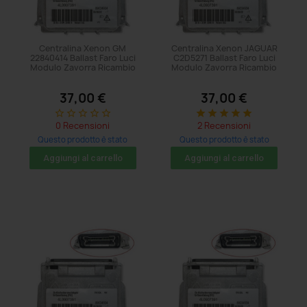
Centralina Xenon GM
Centralina Xenon JAGUAR
22840414 Ballast Faro Luci
C2D5271 Ballast Faro Luci
Modulo Zavorra Ricambio
Modulo Zavorra Ricambio
37,00 €
37,00 €
star_border
star_border
star_border
star_border
star_border
star
star
star
star
star
0 Recensioni
2 Recensioni
Questo prodotto è stato
Questo prodotto è stato
acquistato: 8 volte
acquistato: 8 volte
Aggiungi al carrello
Aggiungi al carrello