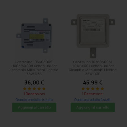
Centralina 1036060051
Centralina 1036060061
HX05/SX008 Xenon Ballast
H01/SX001 Xenon Ballast
Ricambio Mitsubishi Electric
Ricambio Mitsubishi Electric
35W D3S
35W D3S
36,00 €
45,99 €
star
star
star
star
star
star
star
star
star
star
1 Recensioni
1 Recensioni
Questo prodotto è stato
Questo prodotto è stato
acquistato: 5 volte
acquistato: 14 volte
Aggiungi al carrello
Aggiungi al carrello