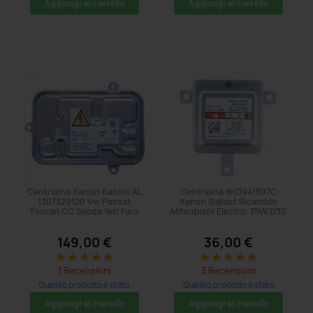
Aggiungi al carrello
Aggiungi al carrello
Centralina Xenon Ballast AL
Centralina 8K0941597C
1307329120 Vw Passat
Xenon Ballast Ricambio
Touran CC Skoda Yeti Faro
Mitsubishi Electric 35W D3S
149,00 €
36,00 €
star
star
star
star
star
star
star
star
star
star
1 Recensioni
3 Recensioni
Questo prodotto è stato
Questo prodotto è stato
acquistato: 8 volte
acquistato: 128 volte
Aggiungi al carrello
Aggiungi al carrello