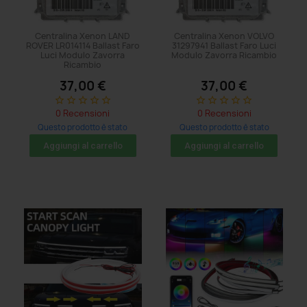
Centralina Xenon LAND
Centralina Xenon VOLVO
ROVER LR014114 Ballast Faro
31297941 Ballast Faro Luci
Luci Modulo Zavorra
Modulo Zavorra Ricambio
Ricambio
37,00 €
37,00 €
star_border
star_border
star_border
star_border
star_border
star_border
star_border
star_border
star_border
star_border
0 Recensioni
0 Recensioni
Questo prodotto è stato
Questo prodotto è stato
acquistato: 11 volte
acquistato: 14 volte
Aggiungi al carrello
Aggiungi al carrello