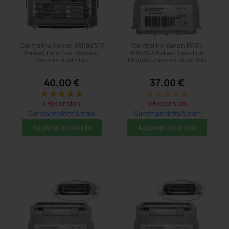
Centralina Xenon 89089352
Centralina Xenon FORD
Ballast Faro Luci Modulo
1697303 Ballast Faro Luci
Zavorra Ricambio
Modulo Zavorra Ricambio
40,00 €
37,00 €
star
star
star
star
star
star_border
star_border
star_border
star_border
star_border
3 Recensioni
0 Recensioni
Questo prodotto è stato
Questo prodotto è stato
acquistato: 26 volte
acquistato: 14 volte
Aggiungi al carrello
Aggiungi al carrello