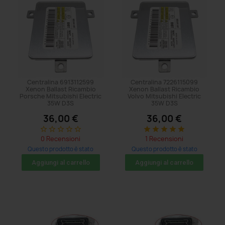
Centralina 6913112599
Centralina 7226115099
Xenon Ballast Ricambio
Xenon Ballast Ricambio
Porsche Mitsubishi Electric
Volvo Mitsubishi Electric
35W D3S
35W D3S
36,00 €
36,00 €
star_border
star_border
star_border
star_border
star_border
star
star
star
star
star
0 Recensioni
1 Recensioni
Questo prodotto è stato
Questo prodotto è stato
acquistato: 5 volte
acquistato: 29 volte
Aggiungi al carrello
Aggiungi al carrello