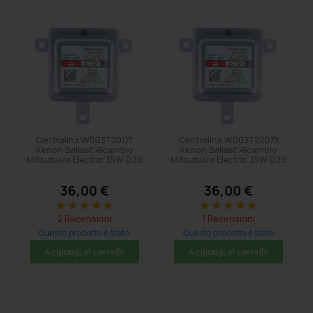
Centralina W003T20171
Centralina W003T22073
Xenon Ballast Ricambio
Xenon Ballast Ricambio
Mitsubishi Electric 35W D3S
Mitsubishi Electric 35W D3S
36,00 €
36,00 €
star
star
star
star
star
star
star
star
star
star
2 Recensioni
1 Recensioni
Questo prodotto è stato
Questo prodotto è stato
acquistato: 11 volte
acquistato: 23 volte
Aggiungi al carrello
Aggiungi al carrello