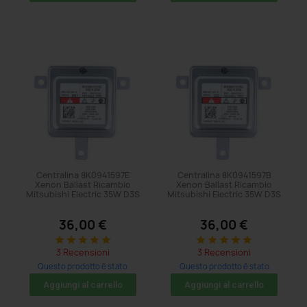
Centralina 8K0941597E
Centralina 8K0941597B
Xenon Ballast Ricambio
Xenon Ballast Ricambio
Mitsubishi Electric 35W D3S
Mitsubishi Electric 35W D3S
36,00 €
36,00 €
star
star
star
star
star
star
star
star
star
star
3 Recensioni
3 Recensioni
Questo prodotto è stato
Questo prodotto è stato
acquistato: 353 volte
acquistato: 59 volte
Aggiungi al carrello
Aggiungi al carrello