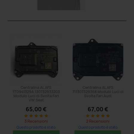
Centralina AL AFS
Centralina AL AFS
1T0941329A 130732933203
711307329368 Modulo Luci di
Modulo Luci di Svolta Fari
Svolta Fari Audi
VW Seat
65,00 €
67,00 €
star
star
star
star
star
star
star
star
star
star
3 Recensioni
2 Recensioni
Questo prodotto è stato
Questo prodotto è stato
acquistato: 17 volte
acquistato: 11 volte