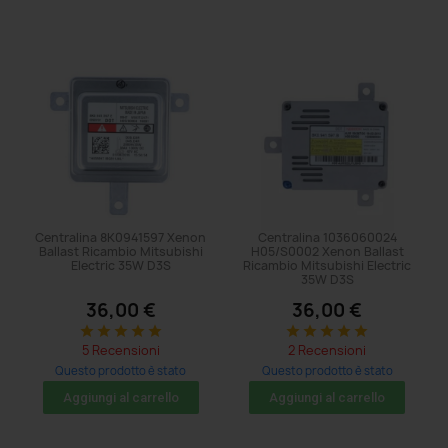
Centralina 8K0941597 Xenon
Centralina 1036060024
Ballast Ricambio Mitsubishi
H05/S0002 Xenon Ballast
Electric 35W D3S
Ricambio Mitsubishi Electric
35W D3S
36,00 €
36,00 €
star
star
star
star
star
star
star
star
star
star
5 Recensioni
2 Recensioni
Questo prodotto è stato
Questo prodotto è stato
acquistato: 77 volte
acquistato: 20 volte
Aggiungi al carrello
Aggiungi al carrello