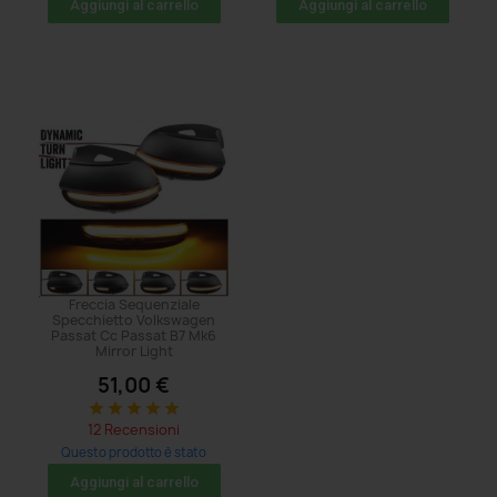
Aggiungi al carrello
Aggiungi al carrello
Freccia Sequenziale
Specchietto Volkswagen
Passat Cc Passat B7 Mk6
Mirror Light
51,00 €
star
star
star
star
star
12 Recensioni
Questo prodotto è stato
acquistato: 20 volte
Aggiungi al carrello