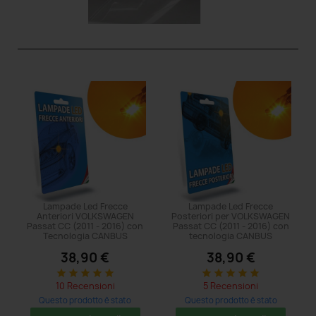
Lampade Led Frecce
Lampade Led Frecce
Anteriori VOLKSWAGEN
Posteriori per VOLKSWAGEN
Passat CC (2011 - 2016) con
Passat CC (2011 - 2016) con
Tecnologia CANBUS
tecnologia CANBUS
38,90 €
38,90 €
star
star
star
star
star
star
star
star
star
star
10 Recensioni
5 Recensioni
Questo prodotto è stato
Questo prodotto è stato
acquistato: 5 volte
acquistato: 5 volte