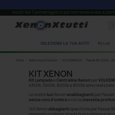
vuti dal 7 pomeriggio in poi verranno evasi a partire dal
SELEZIONA LA TUA AUTO
Kit Led
Home
Seleziona la Tua Auto
VOLKSWAGEN
Passat B6 (2005 – 20
KIT XENON
Kit Lampade
e
Centraline Xenon
per
VOLKSWA
4300K, 5000k, 6000k e 8000k
sono realizzate
Le nostre
luci
Xenon
anabbaglianti
per Passat
senza
coni d'ombra
e con la
massima profon
I kit Xenon
abbaglanti
specifiche per Passat B6
rendendo qualsiasi strada buia luminosa e sicu