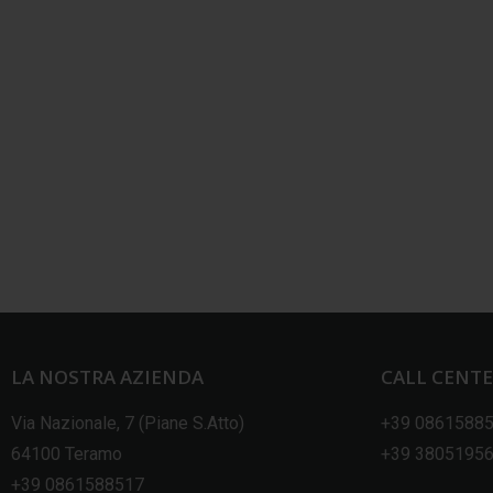
LA NOSTRA AZIENDA
CALL CENT
Via Nazionale, 7 (Piane S.Atto)
+39 0861588
64100 Teramo
+39 3805195
+39 0861588517