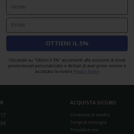
First Name
Email
OTTIENI IL 5%
Cliccando su "Ottieni il 5%" acconsenti alla ricezione di email
promozionali personalizzate e dichiari di aver preso visione e
accettato la nostra
Privacy Policy
ER
ACQUISTA SICURO
Condizioni di vendita
517
Tempi di consegna
604
Procedura resi