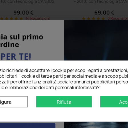
010) con tecnologia CANBUS
– 2010) con tecnologia CA
99,00 €
69,00 €
14 Recensioni
3 Recensio
star
star
star
star
star
star
star
star
star
star
o prodotto è stato acquistato: 11 volte
Questo prodotto è stato acquistato:
ia sul primo
Mostra tutti i dettagli
Mostra tutti i dettagli
rdine
PER TE!
o richiede di accettare i cookie per scopi legati a prestazioni
ail qui sotto per ricevere il
blicitari. I cookie di terze parti per social media e a scopo pubb
O
sul tuo primo ordine!
zati per offrire funzionalità social e annunci pubblicitari perso
ie e l'elaborazione dei dati personali interessati?
igura
Rifiuta
Acc