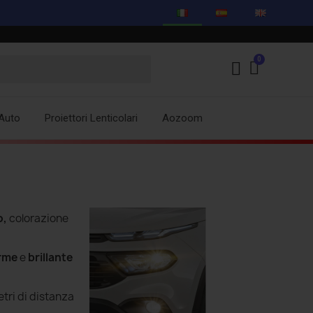
Auto
Proiettori Lenticolari
Aozoom
o,
colorazione
orme
e
brillante
tri di distanza