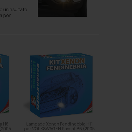
 un risultato
ta per
a H8
Lampade Xenon Fendinebbia H11
(2005
per VOLKSWAGEN Passat B6 (2005