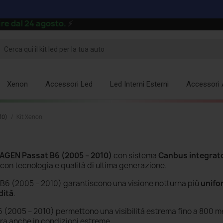
 24 agosto.
⚡
Xenon
Accessori Led
Led Interni Esterni
Accessori 
10)
Kit Xenon
GEN Passat B6 (2005 – 2010)
con sistema
Canbus integrat
 con tecnologia e qualità di ultima generazione.
 B6 (2005 – 2010)
garantiscono una visione notturna più
unif
dità
.
 (2005 – 2010) permettono una visibilità estrema fino a 800 me
ra anche in condizioni estreme.