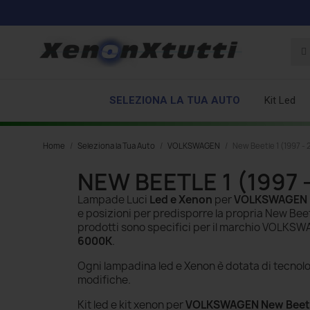
SELEZIONA LA TUA AUTO
Kit Led
Home
Seleziona la Tua Auto
VOLKSWAGEN
New Beetle 1 (1997 - 
NEW BEETLE 1 (1997 -
Lampade Luci
Led e Xenon
per
VOLKSWAGEN Ne
e posizioni per predisporre la propria New B
prodotti sono specifici per il marchio VOLKSW
6000K
.
Ogni lampadina led e Xenon è dotata di tecnol
modifiche.
Kit led e kit xenon per
VOLKSWAGEN New Beetle