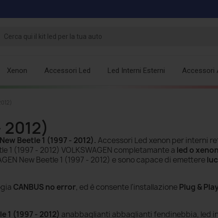
Xenon
Accessori Led
Led Interni Esterni
Accessori 
2012)
 2012)
w Beetle 1 (1997 - 2012)
.
Accessori Led xenon per interni r
eetle 1 (1997 - 2012) VOLKSWAGEN completamante a
led o xeno
AGEN New Beetle 1 (1997 - 2012) e sono capace di emettere
lu
ogia
CANBUS no error
, ed è consente l'installazione
Plug & Pla
 1 (1997 - 2012)
anabbaglianti abbaglianti fendinebbia, led i