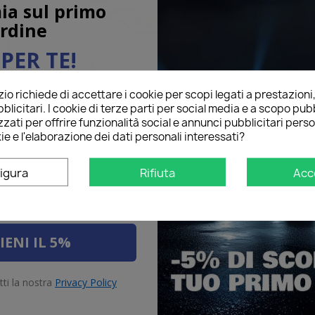
ia sul primo
rdine
PER TE!
o richiede di accettare i cookie per scopi legati a prestazioni
ail qui sotto per ricevere il
blicitari. I cookie di terze parti per social media e a scopo pubb
O
sul tuo primo ordine!
one e Stop
LED Retronebbia
LED Pos
zati per offrire funzionalità social e annunci pubblicitari perso
Di
ie e l'elaborazione dei dati personali interessati?
igura
Rifiuta
Acc
IENI IL 5%
tti la nostra
Privacy Policy