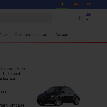
Auto
Proiettori Lenticolari
Aozoom
etromarcia stop
n.
Tutti i nostri
ce bianca
y
senza
nterni lampade