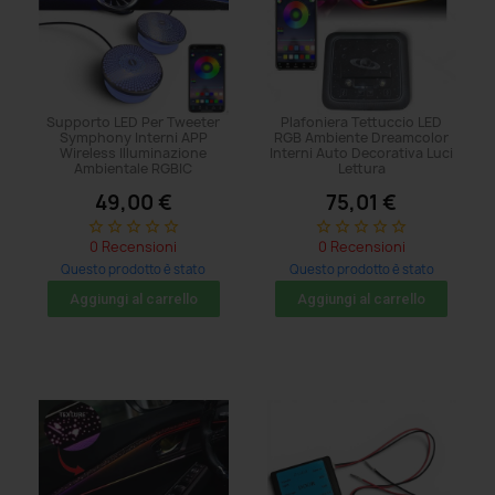
Supporto LED Per Tweeter
Plafoniera Tettuccio LED
Symphony Interni APP
RGB Ambiente Dreamcolor
Wireless Illuminazione
Interni Auto Decorativa Luci
Ambientale RGBIC
Lettura
49,00 €
75,01 €
star_border
star_border
star_border
star_border
star_border
star_border
star_border
star_border
star_border
star_border
0 Recensioni
0 Recensioni
Questo prodotto è stato
Questo prodotto è stato
acquistato: 5 volte
acquistato: 5 volte
Aggiungi al carrello
Aggiungi al carrello