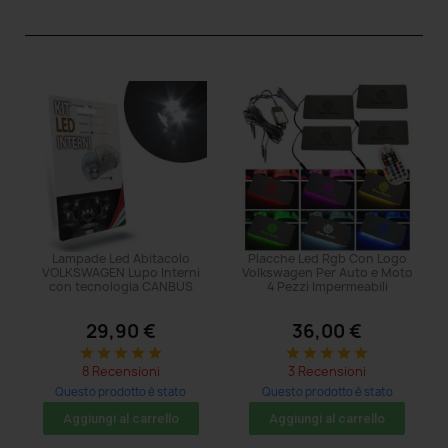
Lampade Led Abitacolo
Placche Led Rgb Con Logo
VOLKSWAGEN Lupo Interni
Volkswagen Per Auto e Moto
con tecnologia CANBUS
4 Pezzi Impermeabili
29,90 €
36,00 €
star
star
star
star
star
star
star
star
star
star
8 Recensioni
3 Recensioni
Questo prodotto è stato
Questo prodotto è stato
acquistato: 5 volte
acquistato: 17 volte
Aggiungi al carrello
Aggiungi al carrello