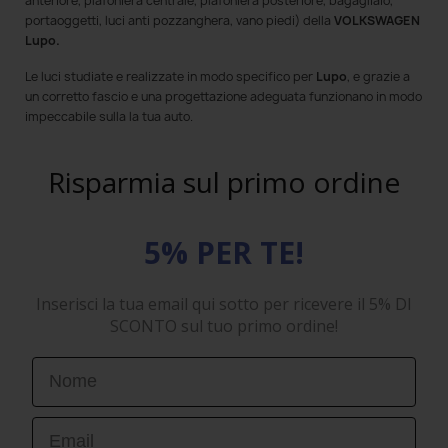
anteriore, plafoniera centrale, plafoniera posteriore, bagagliaio,
portaoggetti, luci anti pozzanghera, vano piedi) della
VOLKSWAGEN
Lupo.
Le luci
studiate e realizzate in modo specifico per
Lupo
, e grazie a
un corretto fascio e una progettazione adeguata funzionano in modo
impeccabile sulla la tua auto.
Risparmia sul primo ordine
5% PER TE!
Inserisci la tua email qui sotto per ricevere il 5% DI
SCONTO sul tuo primo ordine!
First Name
Email