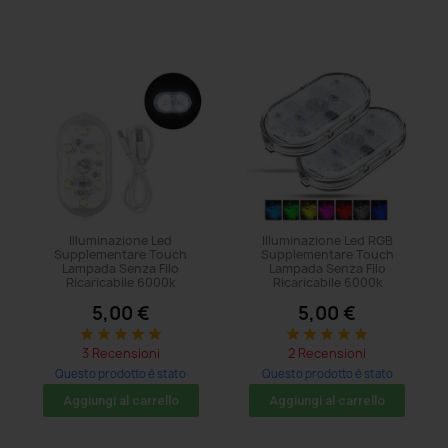
Illuminazione Led
Illuminazione Led RGB
Supplementare Touch
Supplementare Touch
Lampada Senza Filo
Lampada Senza Filo
Ricaricabile 6000k
Ricaricabile 6000k
5,00 €
5,00 €
star
star
star
star
star
star
star
star
star
star
3 Recensioni
2 Recensioni
Questo prodotto è stato
Questo prodotto è stato
acquistato: 110 volte
acquistato: 152 volte
Aggiungi al carrello
Aggiungi al carrello