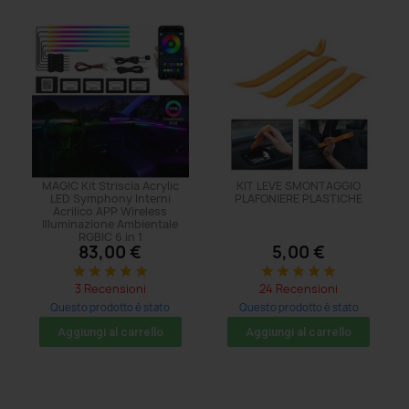
MAGIC Kit Striscia Acrylic
KIT LEVE SMONTAGGIO
LED Symphony Interni
PLAFONIERE PLASTICHE
Acrilico APP Wireless
Illuminazione Ambientale
RGBIC 6 in 1
83,00 €
5,00 €
star
star
star
star
star
star
star
star
star
star
3 Recensioni
24 Recensioni
Questo prodotto è stato
Questo prodotto è stato
acquistato: 47 volte
acquistato: 482 volte
Aggiungi al carrello
Aggiungi al carrello