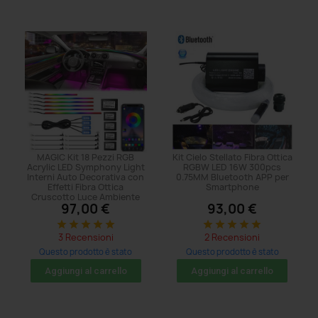
MAGIC Kit 18 Pezzi RGB
Kit Cielo Stellato Fibra Ottica
Acrylic LED Symphony Light
RGBW LED 16W 300pcs
Interni Auto Decorativa con
0.75MM Bluetooth APP per
Effetti Fibra Ottica
Smartphone
Cruscotto Luce Ambiente
97,00 €
93,00 €
star
star
star
star
star
star
star
star
star
star
3 Recensioni
2 Recensioni
Questo prodotto è stato
Questo prodotto è stato
acquistato: 374 volte
acquistato: 41 volte
Aggiungi al carrello
Aggiungi al carrello