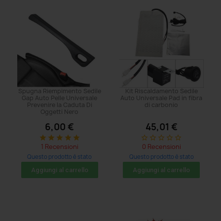
Spugna Riempimento Sedile
Kit Riscaldamento Sedile
Gap Auto Pelle Universale
Auto Universale Pad in fibra
Prevenire la Caduta Di
di carbonio
Oggetti Nero
6,00 €
45,01 €
star
star
star
star
star
star_border
star_border
star_border
star_border
star_border
1 Recensioni
0 Recensioni
Questo prodotto è stato
Questo prodotto è stato
acquistato: 86 volte
acquistato: 65 volte
Aggiungi al carrello
Aggiungi al carrello