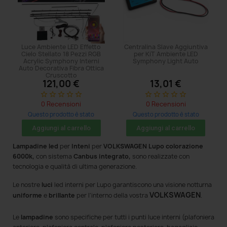
Luce Ambiente LED Effetto
Centralina Slave Aggiuntiva
Cielo Stellato 18 Pezzi RGB
per KiT Ambiente LED
Acrylic Symphony Interni
Symphony Light Auto
Auto Decorativa Fibra Ottica
Cruscotto
121,00 €
13,01 €
star_border
star_border
star_border
star_border
star_border
star_border
star_border
star_border
star_border
star_border
0 Recensioni
0 Recensioni
Questo prodotto è stato
Questo prodotto è stato
acquistato: 5 volte
acquistato: 5 volte
Aggiungi al carrello
Aggiungi al carrello
Lampadine led
per
Inteni
per
VOLKSWAGEN Lupo colorazione
6000k,
con sistema
Canbus integrato,
sono realizzate con
tecnologia e qualità di ultima generazione.
Le nostre
luci
led interni per Lupo
garantiscono una visione notturna
VOLKSWAGEN
uniforme
e
brillante
per l'interno della vostra
.
Le
lampadine
sono specifiche per tutti i punti luce interni (plafoniera