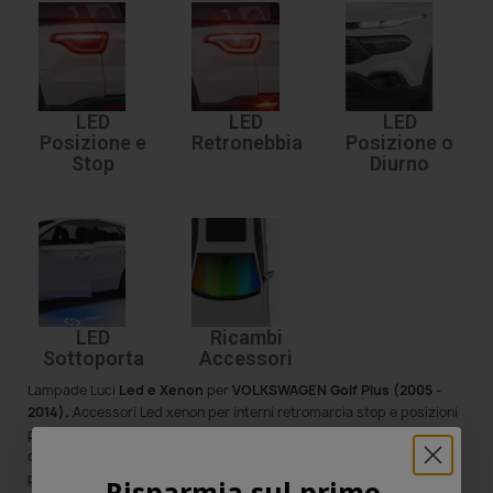
LED
LED
LED
Posizione e
Retronebbia
Posizione o
Stop
Diurno
LED
Ricambi
Sottoporta
Accessori
Lampade Luci
Led e Xenon
per
VOLKSWAGEN Golf Plus (2005 -
2014)
.
Accessori Led xenon per interni retromarcia stop e posizioni
per predisporre la propria Golf Plus (2005 - 2014) VOLKSWAGEN
completamante a
led o xenon.
Tutti i nostri prodotti sono specifici
per il marchio VOLKSWAGEN Golf Plus (2005 - 2014) e sono capace
Risparmia sul primo