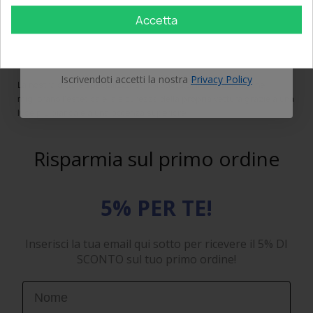
Kit led e kit xenon per
VOLKSWAGEN Caddy III
anabbaglianti
Accetta
abbaglianti fendinebbia, led interni lampade targa luci freccia
OTTIENI IL 5%
posizione, bulbi lampada specifiche per VOLKSWAGEN Caddy III che
migliorano la tua esperienza e la sicurezza nella guida notturna.
Iscrivendoti accetti la nostra
Privacy Policy
La nostra ditta è specializzata in prodotti di illuminazione che
migliorano l'estetica e la sicurezza della propria vettura grazie a una
luce più bianca e a una potenza superiore.
Risparmia sul primo ordine
5% PER TE!
Inserisci la tua email qui sotto per ricevere il 5% DI
SCONTO sul tuo primo ordine!
First Name