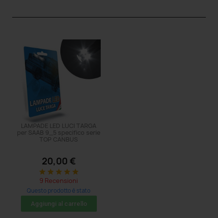
LAMPADE LED LUCI TARGA
per SAAB 9_5 specifico serie
TOP CANBUS
20,00 €
star
star
star
star
star
9 Recensioni
Questo prodotto è stato
acquistato: 5 volte
Aggiungi al carrello