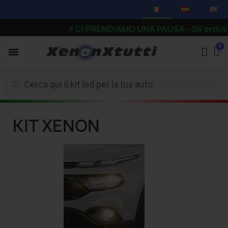
⚡
CI PRENDIAMO UNA PAUSA - Gli ordini rice
KIT XENON