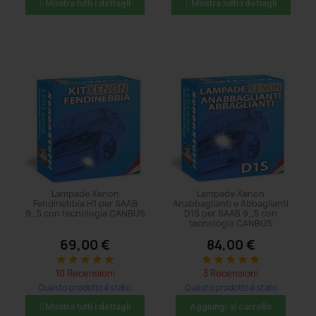
Mostra tutti i dettagli
Mostra tutti i dettagli
Lampade Xenon
Lampade Xenon
Fendinebbia H1 per SAAB
Anabbaglianti e Abbaglianti
9_5 con tecnologia CANBUS
D1S per SAAB 9_5 con
tecnologia CANBUS
69,00 €
84,00 €
star
star
star
star
star
star
star
star
star
star
10 Recensioni
3 Recensioni
Questo prodotto è stato
Questo prodotto è stato
acquistato: 5 volte
acquistato: 5 volte
Mostra tutti i dettagli
Aggiungi al carrello