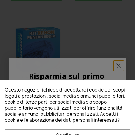
Risparmia sul primo
Lampade Xenon
Fendinebbia H10 per SAAB
ordine
9_5 con tecnologia CANBUS
Questo negozio richiede di accettare i cookie per scopi
5% PER TE!
legati a prestazioni, social media e annunci pubblicitari. I
99,00 €
cookie di terze parti per social media e a scopo
star
star
star
star
star
pubblicitario vengono utilizzati per offrire funzionalità
Inserisci la tua email qui sotto per ricevere il
1 Recensioni
social e annunci pubblicitari personalizzati. Accetti i
Questo prodotto è stato
5% DI SCONTO
sul tuo primo ordine!
cookie e l'elaborazione dei dati personali interessati?
acquistato: 5 volte
Aggiungi al carrello
Nome