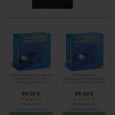
Lampade Xenon Abbaglianti
Lampade Xenon
H7 per SAAB 9_5 con
Anabbaglianti H7 per SAAB
tecnologia CANBUS
9_5 con tecnologia CANBUS
99,00 €
99,00 €
star
star
star
star
star
star
star
star
star
star
9 Recensioni
10 Recensioni
Questo prodotto è stato
Questo prodotto è stato
acquistato: 5 volte
acquistato: 5 volte