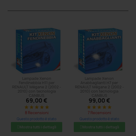
Lampade Xenon
Lampade Xenon
Fendinebbia H11 per
Anabbaglianti H7 per
RENAULT Mégane 2 (2002 -
RENAULT Mégane 2 (2002 -
2010) con tecnologia
2010) con tecnologia
CANBUS
CANBUS
69,00 €
99,00 €
star
star
star
star
star
star
star
star
star
star
8 Recensioni
7 Recensioni
Questo prodotto è stato
Questo prodotto è stato
acquistato: 5 volte
acquistato: 5 volte
Mostra tutti i dettagli
Mostra tutti i dettagli