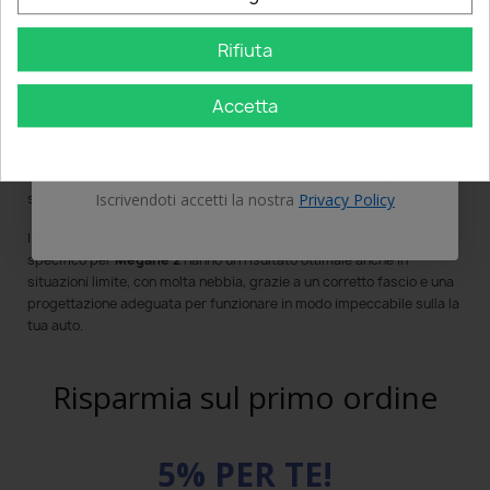
8000k
sono realizzate con tecnologia e qualità di ultima
generazione.
Rifiuta
Email
Le nostre
luci
Xenon
anabbaglianti
per Megane 2
garantiscono una
visione notturna più
uniforme
e
brillante senza
coni d'ombra
e con
Accetta
la
massima profondità
.
OTTIENI IL 5%
I kit Xenon
abbaglanti
specifiche per Megane 2 permettono una
visibilità estrema fino a 800 metri di distanza rendendo qualsiasi
Iscrivendoti accetti la nostra
Privacy Policy
strada buia luminosa e sicura anche in condizioni estreme.
I kit
lampadine
Xenon
fendinebbia
studiate e realizzate in modo
specifico per
Megane 2
hanno un risultato ottimale anche in
situazioni limite, con molta nebbia, grazie a un corretto fascio e una
progettazione adeguata per funzionare in modo impeccabile sulla la
tua auto.
Risparmia sul primo ordine
5% PER TE!