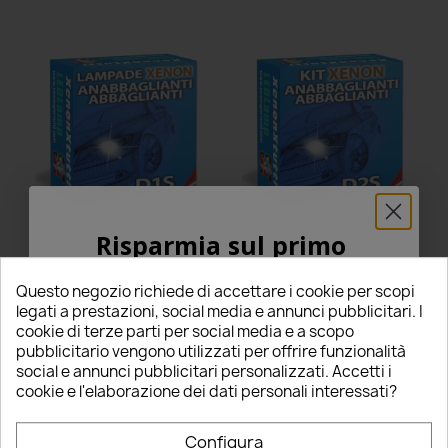
Lampade Xenon
Lampade Xenon
Anabbaglianti e Abbaglianti
Anabbaglianti e Abbaglianti
Risparmia sul primo
D1S per RENAULT Megane 2
D2S per RENAULT Megane 2
ordine
con tecnologia CANBUS
con tecnologia CANBUS
Questo negozio richiede di accettare i cookie per scopi
84,00 €
69,00 €
5% PER TE!
legati a prestazioni, social media e annunci pubblicitari. I
star
star
star
star
star
star
star
star
star
star
cookie di terze parti per social media e a scopo
4 Recensioni
6 Recensioni
pubblicitario vengono utilizzati per offrire funzionalità
Questo prodotto è stato
Questo prodotto è stato
Inserisci la tua email qui sotto per ricevere il
social e annunci pubblicitari personalizzati. Accetti i
acquistato: 5 volte
acquistato: 5 volte
Aggiungi al carrello
Aggiungi al carrello
5% DI SCONTO
sul tuo primo ordine!
cookie e l'elaborazione dei dati personali interessati?
Kit Lampade
e
Centraline Xenon
per
RENAULT Megane 2
con
Nome
sistema
Canbus integrato,
colorazione 4300K, 5000k, 6000k e
Configura