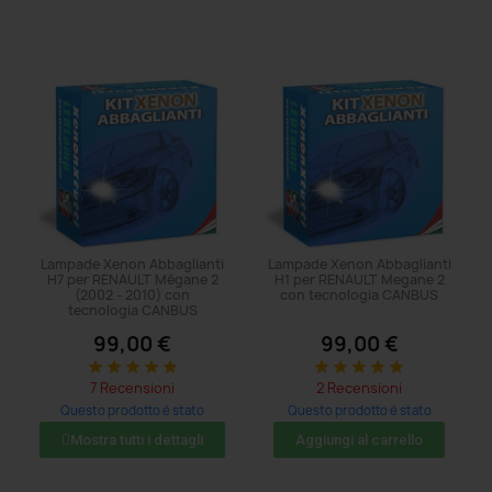
Lampade Xenon Abbaglianti
Lampade Xenon Abbaglianti
H7 per RENAULT Mégane 2
H1 per RENAULT Megane 2
(2002 - 2010) con
con tecnologia CANBUS
tecnologia CANBUS
99,00 €
99,00 €
star
star
star
star
star
star
star
star
star
star
7 Recensioni
2 Recensioni
Questo prodotto è stato
Questo prodotto è stato
acquistato: 5 volte
acquistato: 5 volte
Mostra tutti i dettagli
Aggiungi al carrello