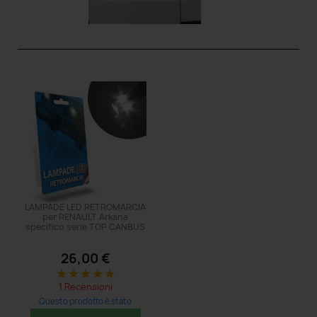
LAMPADE LED RETROMARCIA
per RENAULT Arkana
specifico serie TOP CANBUS
26,00 €
star
star
star
star
star
1 Recensioni
Questo prodotto è stato
acquistato: 5 volte