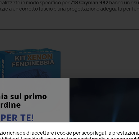
realizzate in modo specifico per
718 Cayman 982
hanno un risu
razie a un corretto fascio e una progettazione adeguata per fu
ia sul primo
rdine
PER TE!
ade Xenon Fendinebbia per
RSCHE 718 Cayman 982 con
o richiede di accettare i cookie per scopi legati a prestazioni
ail qui sotto per ricevere il
tecnologia CANBUS