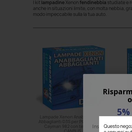
I kit
lampadine
Xenon
fendinebbia
studiate e 
anche in situazioni limite, con molta nebbia, g
modo impeccabile sulla la tua auto.
Risparm
o
5% 
Lampade Xenon Anabbaglianti e
Lamp
Abbaglianti D3S per PORSCHE 718
PO
Questo negozi
Inserisci la tua em
Cayman 982 con tecnologia
CANBUS