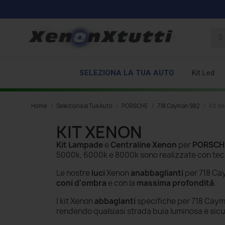
SELEZIONA LA TUA AUTO
Kit Led
Home
Seleziona la Tua Auto
PORSCHE
718 Cayman 982
Kit X
KIT XENON
Kit Lampade
e
Centraline Xenon
per
PORSCHE
5000k, 6000k e 8000k
sono realizzate con tec
Le nostre
luci
Xenon
anabbaglianti
per 718 C
coni d'ombra
e con la
massima profondità
.
I kit Xenon
abbaglanti
specifiche per 718 Cayma
rendendo qualsiasi strada buia luminosa e sicu