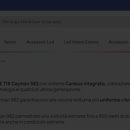
Xenon
Accessori Led
Led Interni Esterni
Accessori 
enon
 718 Cayman 982
con sistema
Canbus integrato,
colorazion
nologia e qualità di ultima generazione.
ayman 982
garantiscono una visione notturna più
uniforme
e
br
n 982 permettono una visibilità estrema fino a 800 metri di d
ra anche in condizioni estreme.