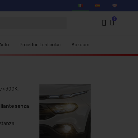
Auto
Proiettori Lenticolari
Aozoom
e 4300K,
illante senza
istanza