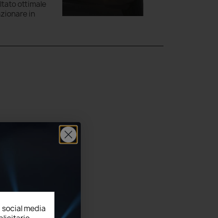
ltato ottimale
nzionare in
, social media