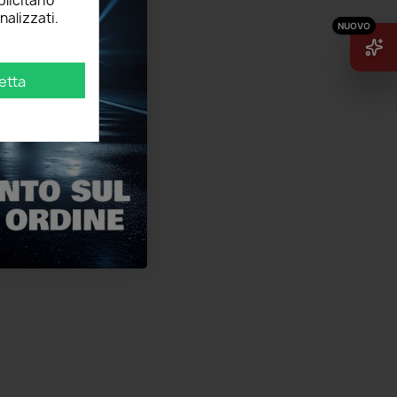
licitario
nalizzati.
etta