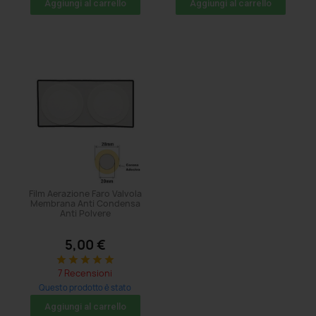
Aggiungi al carrello
Aggiungi al carrello
Film Aerazione Faro Valvola
Membrana Anti Condensa
Anti Polvere
5,00 €
star
star
star
star
star
7 Recensioni
Questo prodotto è stato
acquistato: 1859 volte
Aggiungi al carrello