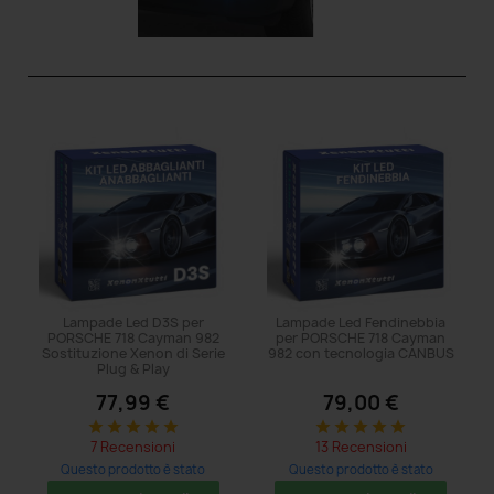
Lampade Led D3S per
Lampade Led Fendinebbia
PORSCHE 718 Cayman 982
per PORSCHE 718 Cayman
Sostituzione Xenon di Serie
982 con tecnologia CANBUS
Plug & Play
77,99 €
79,00 €
star
star
star
star
star
star
star
star
star
star
7 Recensioni
13 Recensioni
Questo prodotto è stato
Questo prodotto è stato
acquistato: 14 volte
acquistato: 5 volte