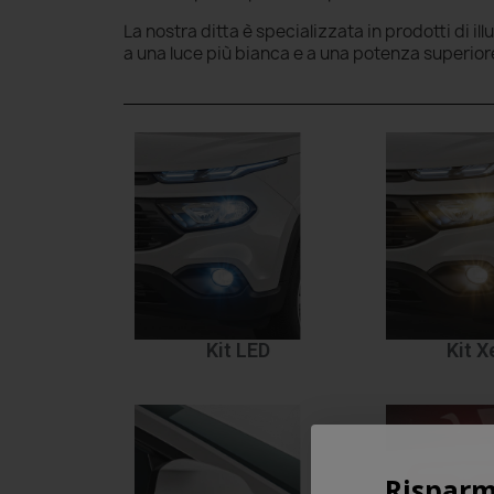
La nostra ditta è specializzata in prodotti di il
a una luce più bianca e a una potenza superior
Kit LED
Kit 
Risparm