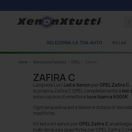
SELEZIONA LA TUA AUTO
Kit Led
Home
Seleziona la Tua Auto
OPEL
Zafira C
ZAFIRA C
Lampade Luci
Led e Xenon
per
OPEL Zafira C
.
la propria Zafira C OPEL completamante a
led 
sono capace di emettere
luce bianca 6000K
.
Ogni lampadina led e Xenon è dotata di tecnol
modifiche.
Kit led e kit xenon per
OPEL Zafira C
anabbaglian
bulbi lampada specifiche per OPEL Zafira C che 