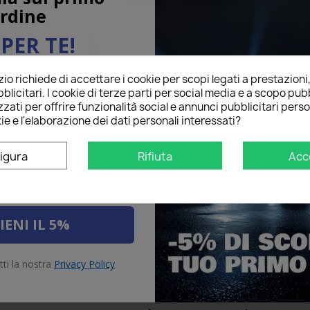
rdine
PER TE!
o richiede di accettare i cookie per scopi legati a prestazioni
ail qui sotto per ricevere il
one e Stop
LED Retronebbia
LED Pos
blicitari. I cookie di terze parti per social media e a scopo pubb
Di
O
sul tuo primo ordine!
zati per offrire funzionalità social e annunci pubblicitari perso
ie e l'elaborazione dei dati personali interessati?
igura
Rifiuta
Acc
IENI IL 5%
tti la nostra
Privacy Policy