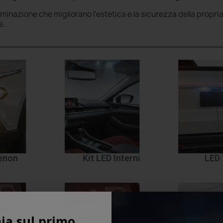
luminazione che migliorano l'estetica e la sicurezza della propri
e.
Xenon
Kit LED Interni
LED 
ia sul primo