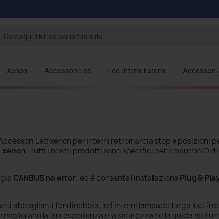
Xenon
Accessori Led
Led Interni Esterni
Accessori 
Accessori Led xenon per interni retromarcia stop e posizioni p
o xenon.
Tutti i nostri prodotti sono specifici per il marchio OPE
ogia
CANBUS no error
, ed è consente l'installazione
Plug & Pla
ti abbaglianti fendinebbia, led interni lampade targa luci fre
migliorano la tua esperienza e la sicurezza nella guida nottur