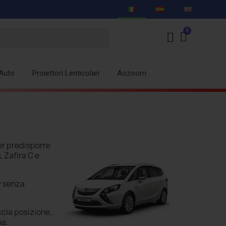
Auto
Proiettori Lenticolari
Aozoom
er predisporre
L Zafira C e
y
senza
ccia posizione,
na.