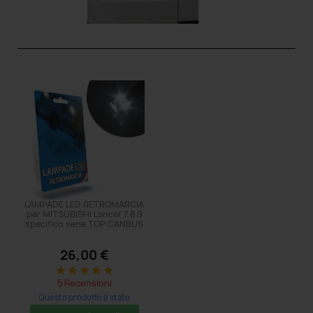
LAMPADE LED RETROMARCIA
per MITSUBISHI Lancer 7 8 9
specifico serie TOP CANBUS
26,00 €
star
star
star
star
star
5 Recensioni
Questo prodotto è stato
acquistato: 8 volte