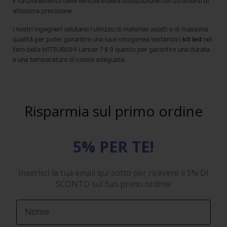
il funzionamento delle ventole e della dissipazione con strumenti di
altissima precisione.
I nostri ingegneri valutano l'utilizzo di materiali adatti e di massima
qualità per poter garantire una luce omogenea testando i
kit led
nel
faro della MITSUBISHI Lancer 7 8 9 questo per garantire una durata
e una temperatura di colore adeguata.
Risparmia sul primo ordine
5% PER TE!
Inserisci la tua email qui sotto per ricevere il 5% DI
SCONTO sul tuo primo ordine!
First Name