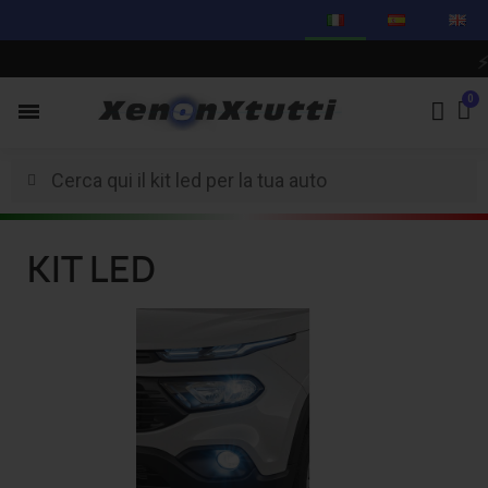
⚡
CI
KIT LED