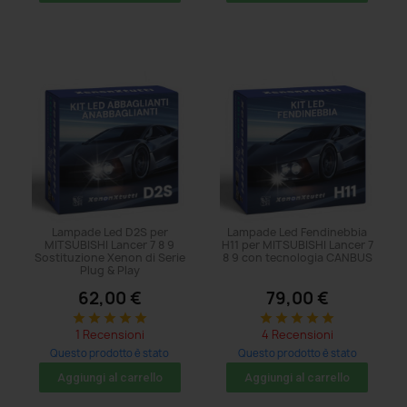
Lampade Led D2S per
Lampade Led Fendinebbia
MITSUBISHI Lancer 7 8 9
H11 per MITSUBISHI Lancer 7
Sostituzione Xenon di Serie
8 9 con tecnologia CANBUS
Plug & Play
62,00 €
79,00 €
star
star
star
star
star
star
star
star
star
star
1 Recensioni
4 Recensioni
Questo prodotto è stato
Questo prodotto è stato
acquistato: 5 volte
acquistato: 5 volte
Aggiungi al carrello
Aggiungi al carrello