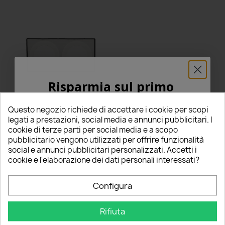
Risparmia sul primo
ordine
Questo negozio richiede di accettare i cookie per scopi
5% PER TE!
legati a prestazioni, social media e annunci pubblicitari. I
Film Aerazione Faro Valvola
Membrana Anti Condensa
cookie di terze parti per social media e a scopo
Anti Polvere
pubblicitario vengono utilizzati per offrire funzionalità
Inserisci la tua email qui sotto per ricevere il
social e annunci pubblicitari personalizzati. Accetti i
5,00 €
5% DI SCONTO
sul tuo primo ordine!
cookie e l'elaborazione dei dati personali interessati?
star
star
star
star
star
7 Recensioni
Nome
Configura
Questo prodotto è stato
acquistato: 1859 volte
Aggiungi al carrello
Rifiuta
Email
Lampade led
per
MITSUBISHI Lancer 7 8 9
con sistema
Canbus