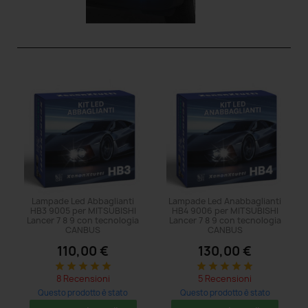
Lampade Led Abbaglianti
Lampade Led Anabbaglianti
HB3 9005 per MITSUBISHI
HB4 9006 per MITSUBISHI
Lancer 7 8 9 con tecnologia
Lancer 7 8 9 con tecnologia
CANBUS
CANBUS
110,00 €
130,00 €
star
star
star
star
star
star
star
star
star
star
8 Recensioni
5 Recensioni
Questo prodotto è stato
Questo prodotto è stato
acquistato: 8 volte
acquistato: 8 volte