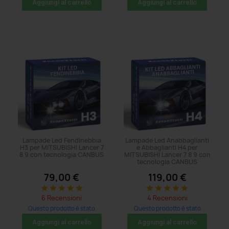
Aggiungi al carrello
Aggiungi al carrello
Lampade Led Fendinebbia
Lampade Led Anabbaglianti
H3 per MITSUBISHI Lancer 7
e Abbaglianti H4 per
8 9 con tecnologia CANBUS
MITSUBISHI Lancer 7 8 9 con
tecnologia CANBUS
79,00 €
119,00 €
star
star
star
star
star
star
star
star
star
star
6 Recensioni
4 Recensioni
Questo prodotto è stato
Questo prodotto è stato
acquistato: 5 volte
acquistato: 5 volte
Aggiungi al carrello
Aggiungi al carrello