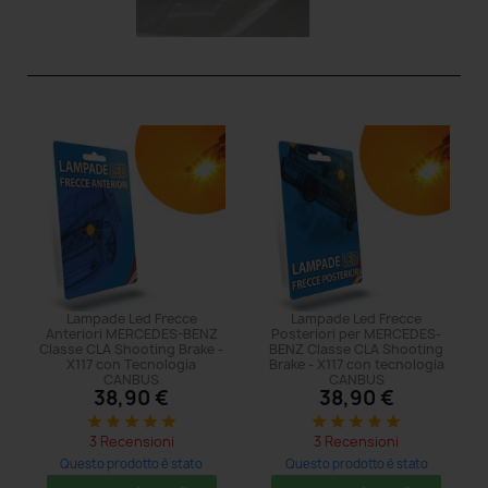
Lampade Led Frecce
Lampade Led Frecce
Anteriori MERCEDES-BENZ
Posteriori per MERCEDES-
Classe CLA Shooting Brake -
BENZ Classe CLA Shooting
X117 con Tecnologia
Brake - X117 con tecnologia
CANBUS
CANBUS
38,90 €
38,90 €
star
star
star
star
star
star
star
star
star
star
3 Recensioni
3 Recensioni
Questo prodotto è stato
Questo prodotto è stato
acquistato: 5 volte
acquistato: 5 volte