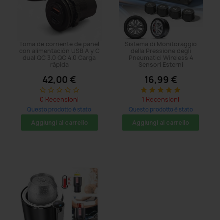
Toma de corriente de panel
Sistema di Monitoraggio
con alimentación USB A y C
della Pressione degli
dual QC 3.0 QC 4.0 Carga
Pneumatici Wireless 4
rápida
Sensori Esterni
42,00 €
16,99 €
star_border
star_border
star_border
star_border
star_border
star
star
star
star
star
0 Recensioni
1 Recensioni
Questo prodotto è stato
Questo prodotto è stato
acquistato: 5 volte
acquistato: 14 volte
Aggiungi al carrello
Aggiungi al carrello