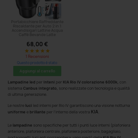
Portabicchiere Raffreddante
Riscaldante per Auto 2 in 1
Accendisigari Lattine Acqua
Caffè Bevande Latte
68,00 €
star
star
star
star
star
1 Recensioni
Questo prodotto è stato
acquistato: 14 volte
Aggiungi al carrello
Lampadine led
per
Inteni
per
KIA Rio IV colorazione 6000k,
con
sistema
Canbus integrato,
sono realizzate con tecnologia e qualità
di ultima generazione.
Le nostre
luci
led interni per Rio IV
garantiscono una visione notturna
KIA
uniforme
e
brillante
per l'interno della vostra
.
Le
lampadine
sono specifiche per tutti i punti luce interni (plafoniera
anteriore, plafoniera centrale, plafoniera posteriore, bagagliaio,
portaoggetti, luci anti pozzanghera, vano piedi) della
KIA Rio IV.