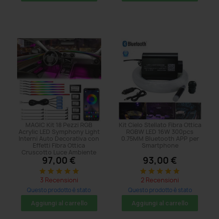
MAGIC Kit 18 Pezzi RGB
Kit Cielo Stellato Fibra Ottica
Acrylic LED Symphony Light
RGBW LED 16W 300pcs
Interni Auto Decorativa con
0.75MM Bluetooth APP per
Effetti Fibra Ottica
Smartphone
Cruscotto Luce Ambiente
97,00 €
93,00 €
star
star
star
star
star
star
star
star
star
star
3 Recensioni
2 Recensioni
Questo prodotto è stato
Questo prodotto è stato
acquistato: 374 volte
acquistato: 41 volte
Aggiungi al carrello
Aggiungi al carrello