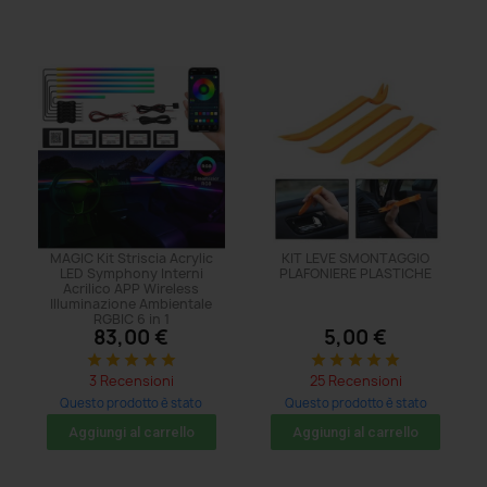
MAGIC Kit Striscia Acrylic
KIT LEVE SMONTAGGIO
LED Symphony Interni
PLAFONIERE PLASTICHE
Acrilico APP Wireless
Illuminazione Ambientale
RGBIC 6 in 1
83,00 €
5,00 €
star
star
star
star
star
star
star
star
star
star
3 Recensioni
25 Recensioni
Questo prodotto è stato
Questo prodotto è stato
acquistato: 47 volte
acquistato: 482 volte
Aggiungi al carrello
Aggiungi al carrello