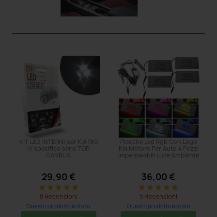
KIT LED INTERNI per KIA RIO
Placche Led Rgb Con Logo
IV specifico serie TOP
Kia Motors Per Auto 4 Pezzi
CANBUS
Impermeabili Luce Ambiente
29,90 €
36,00 €
star
star
star
star
star
star
star
star
star
star
8 Recensioni
5 Recensioni
Questo prodotto è stato
Questo prodotto è stato
acquistato: 5 volte
acquistato: 5 volte