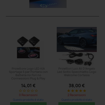
Proiettore Logo LED KIA
Proiettori Luci Ali D'Angelo
Sportage 5 per Portiera con
Led Sotto Specchietto Logo
Batteria no Fori no
Welcome Cortesia
Connessioni Plug & Play
14,01 €
38,00 €
star_border
star_border
star_border
star_border
star_border
star
star
star
star
star
0 Recensioni
2 Recensioni
Questo prodotto è stato
Questo prodotto è stato
acquistato: 8 volte
acquistato: 11 volte