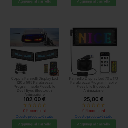
Aggiungi al carrello
Aggiungi al carrello
Coppia Pannelli Display Led
Pannello Display Led 70 x 173
120 x 595 Parabrezza
Parabrezza Programmabile
Programmable Flessibile
Flessibile Bluetooth
Devil Eyes Bluetooth
Animazione
Animazione
102,00 €
25,00 €
star_border
star_border
star_border
star_border
star_border
star_border
star_border
star_border
star_border
star_border
0 Recensioni
0 Recensioni
Questo prodotto è stato
Questo prodotto è stato
acquistato: 5 volte
acquistato: 5 volte
Aggiungi al carrello
Aggiungi al carrello