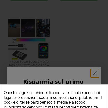
Kit Led Sotto Scocca MOTO
Rgb con Effetti Magic App 4
Strip Android I-Phone
52,00 €
Risparmia sul primo
star_border
star_border
star_border
star_border
star_border
ordine
0 Recensioni
Questo negozio richiede di accettare i cookie per scopi
Questo prodotto è stato
5% PER TE!
legati a prestazioni, social media e annunci pubblicitari. I
acquistato: 5 volte
Aggiungi al carrello
cookie di terze parti per social media e a scopo
pubblicitario vengono utilizzati per offrire funzionalità