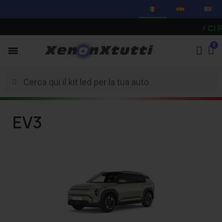
⚡
CI PR
EV3