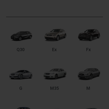
Q30
Ex
Fx
G
M35
M