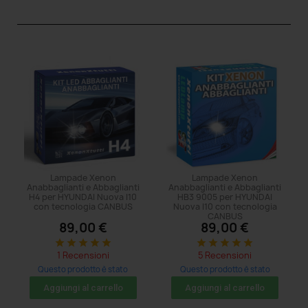
Lampade Xenon
Lampade Xenon
Anabbaglianti e Abbaglianti
Anabbaglianti e Abbaglianti
H4 per HYUNDAI Nuova I10
HB3 9005 per HYUNDAI
con tecnologia CANBUS
Nuova I10 con tecnologia
CANBUS
89,00 €
89,00 €
star
star
star
star
star
star
star
star
star
star
1 Recensioni
5 Recensioni
Questo prodotto è stato
Questo prodotto è stato
acquistato: 5 volte
acquistato: 5 volte
Aggiungi al carrello
Aggiungi al carrello