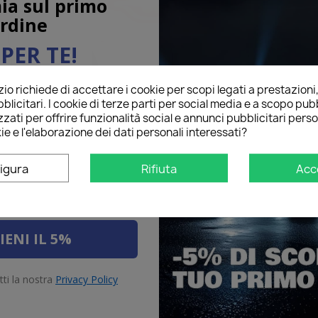
ia sul primo
rdine
PER TE!
o richiede di accettare i cookie per scopi legati a prestazioni
ail qui sotto per ricevere il
one e Stop
LED Retronebbia
LED Pos
blicitari. I cookie di terze parti per social media e a scopo pubb
O
sul tuo primo ordine!
Di
zati per offrire funzionalità social e annunci pubblicitari perso
ie e l'elaborazione dei dati personali interessati?
igura
Rifiuta
Acc
IENI IL 5%
tti la nostra
Privacy Policy