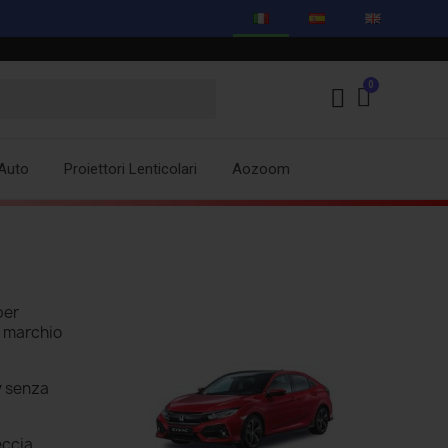
Auto
Proiettori Lenticolari
Aozoom
per
il marchio
y
senza
eccia