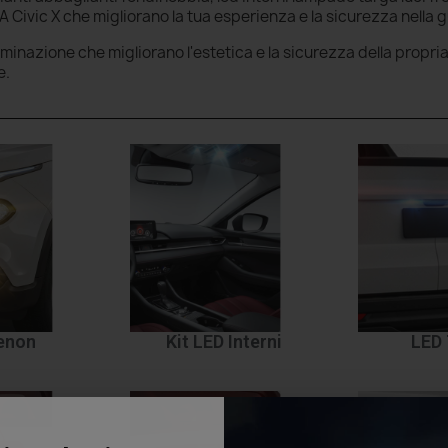
Civic X che migliorano la tua esperienza e la sicurezza nella 
luminazione che migliorano l'estetica e la sicurezza della propri
e.
Xenon
Kit LED Interni
LED 