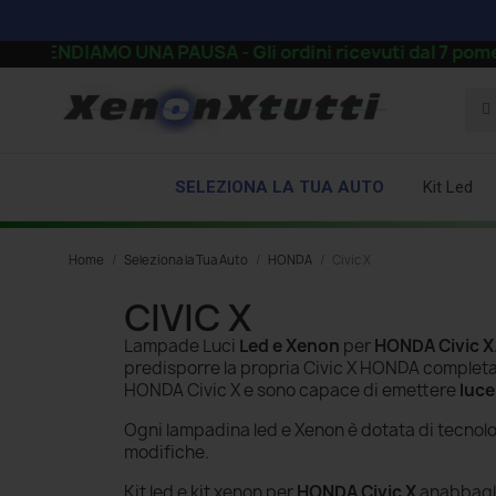
RENDIAMO UNA PAUSA - Gli ordini ricevuti dal 7 pomeriggio
SELEZIONA LA TUA AUTO
Kit Led
Home
Seleziona la Tua Auto
HONDA
Civic X
CIVIC X
Lampade Luci
Led e Xenon
per
HONDA Civic X
predisporre la propria Civic X HONDA comple
HONDA Civic X e sono capace di emettere
luce
Ogni lampadina led e Xenon è dotata di tecnol
modifiche.
Kit led e kit xenon per
HONDA Civic X
anabbaglia