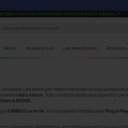
 in poi verranno evasi a partire dal 24 agosto.
⚡
Xenon
Accessori Led
Led Interni Esterni
Accessori 
.
Accessori Led xenon per interni retromarcia stop e posizioni 
tamante a
led o xenon.
Tutti i nostri prodotti sono specifici per 
 bianca 6000K
.
ogia
CANBUS no error
, ed è consente l'installazione
Plug & Pla
nti abbaglianti fendinebbia, led interni lampade targa luci fr