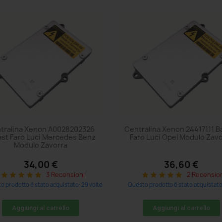
tralina Xenon A0028202326
Centralina Xenon 24417111 Ba
last Faro Luci Mercedes Benz
Faro Luci Opel Modulo Zav
Modulo Zavorra
34,00 €
36,60 €
3 Recensioni
2 Recensio
star
star
star
star
star
star
star
star
star
star
o prodotto è stato acquistato: 29 volte
Questo prodotto è stato acquistato:
Aggiungi al carrello
Aggiungi al carrello