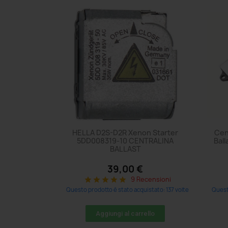
HELLA D2S-D2R Xenon Starter
Cen
5DD008319-10 CENTRALINA
Bal
BALLAST
39,00 €
9 Recensioni
star
star
star
star
star
Questo prodotto è stato acquistato: 137 volte
Quest
Aggiungi al carrello