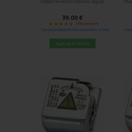
Ballast Ricambio Modulo Jaguar
Sta
39,00 €
3 Recensioni
star
star
star
star
star
Questo prodotto è stato acquistato: 5 volte
Ques
Aggiungi al carrello