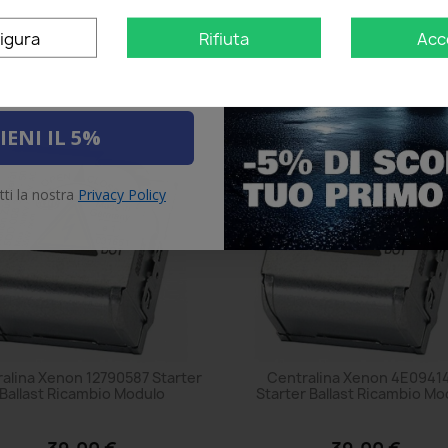
Aggiungi al carrello
Aggiungi al carrello
igura
Rifiuta
Acc
IENI IL 5%
tti la nostra
Privacy Policy
alina Xenon 12790587 Starter
Centralina Xenon 4E0941
Ballast Ricambio Modulo
Starter Ballast Ricambio Mo