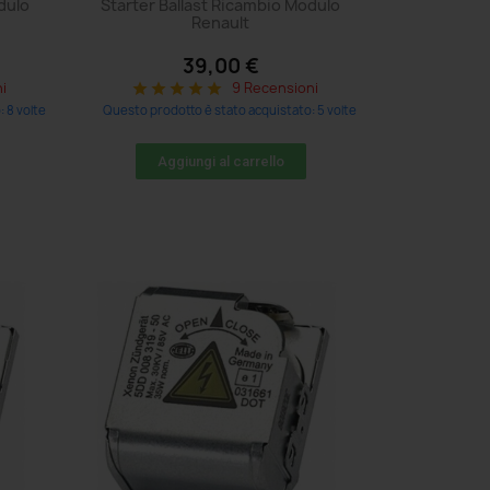
dulo
Starter Ballast Ricambio Modulo
Renault
39,00 €
i
9 Recensioni
star
star
star
star
star
 8 volte
Questo prodotto è stato acquistato: 5 volte
Aggiungi al carrello