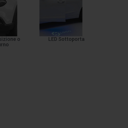
izione o
LED Sottoporta
urno