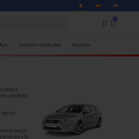
Auto
Proiettori Lenticolari
Aozoom
a stop e
ostri prodotti
y
senza
ampade targa
perienza e la