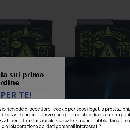
ia sul primo
rdine
PER TE!
tralina Xenon 63126907489
Centralina Xenon 6235086 St
rter Ballast Ricambio Modulo
Ballast Ricambio Modul
o richiede di accettare i cookie per scopi legati a prestazioni
ail qui sotto per ricevere il
39,00 €
39,00 €
blicitari. I cookie di terze parti per social media e a scopo pubb
O
sul tuo primo ordine!
4 Recensioni
7 Recension
star
star
star
star
star
star
star
star
star
star
zati per offrire funzionalità social e annunci pubblicitari perso
o prodotto è stato acquistato: 11 volte
Questo prodotto è stato acquistato:
ie e l'elaborazione dei dati personali interessati?