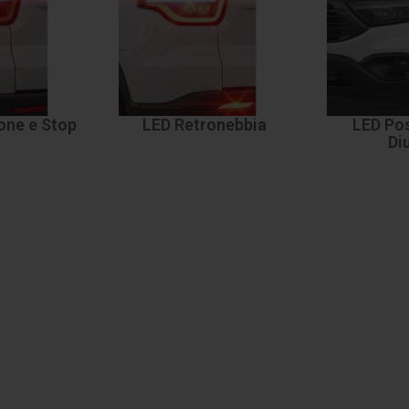
one e Stop
LED Retronebbia
LED Pos
Di