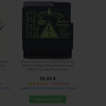
llast
Centralina Xenon 5DD008319-10
orra
Starter Ballast Ricambio Modulo
Hella Originale Rigenerato
39,00 €
ni
4 Recensioni
star
star
star
star
star
 5 volte
Questo prodotto è stato acquistato: 131 volte
Aggiungi al carrello