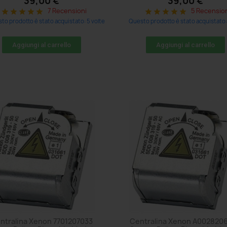
39,00 €
39,00 €
7 Recensioni
5 Recensio
star
star
star
star
star
star
star
star
star
star
to prodotto è stato acquistato: 5 volte
Questo prodotto è stato acquistato: 
Aggiungi al carrello
Aggiungi al carrello
ntralina Xenon 7701207033
Centralina Xenon A002820