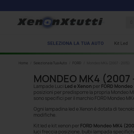
SELEZIONA LA TUA AUTO
Kit Led
Home
Seleziona la Tua Auto
FORD
Mondeo MK4 (2007 - 2015)
MONDEO MK4 (2007 -
Lampade Luci
Led e Xenon
per
FORD Mondeo M
posizioni per predisporre la propria Mondeo
sono specifici per il marchio FORD Mondeo MK
Ogni lampadina led e Xenon è dotata di tecnol
modifiche.
Kit led e kit xenon per
FORD Mondeo MK4 (2007
luci freccia posizione, bulbi lampada specific