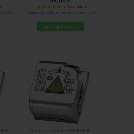
39,00 €
ni
7 Recensioni
star
star
star
star
star
14 volte
Questo prodotto è stato acquistato: 5 volte
Aggiungi al carrello
6925
Centralina Xenon 7701207830