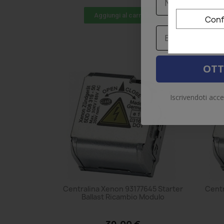
Aggiungi al carrello
Conf
Email
OTT
Iscrivendoti acce
Centralina Xenon 93177645 Starter
Centr
Ballast Ricambio Modulo