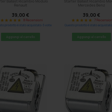
rter Ballast Ricambio Modulo
Starter Ballast Ricambio Mo
Renault
Mercedes Benz
39,00 €
39,00 €
8 Recensioni
7 Recension
star
star
star
star
star
star
star
star
star
star
to prodotto è stato acquistato: 5 volte
Questo prodotto è stato acquistato:
Aggiungi al carrello
Aggiungi al carrello