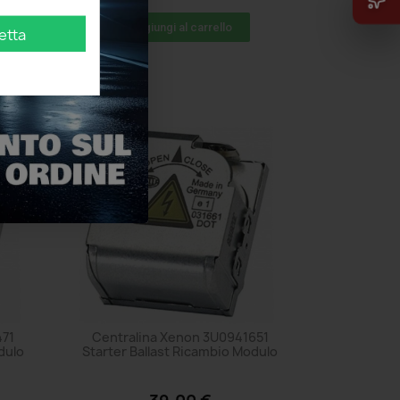
Aggiungi al carrello
etta
471
Centralina Xenon 3U0941651
dulo
Starter Ballast Ricambio Modulo