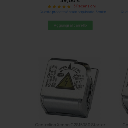
39,00 €
5 Recensioni
star
star
star
star
star
Questo prodotto è stato acquistato: 5 volte
Ques
Aggiungi al carrello
Centralina Xenon C2S15080 Starter
Ce