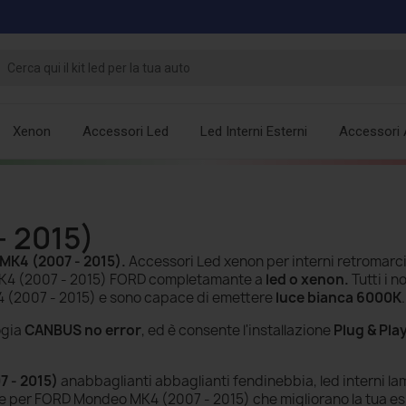
Xenon
Accessori Led
Led Interni Esterni
Accessori 
 2015)
K4 (2007 - 2015)
.
Accessori Led xenon per interni retromarci
 MK4 (2007 - 2015) FORD completamante a
led o xenon.
Tutti i n
4 (2007 - 2015) e sono capace di emettere
luce bianca 6000K
.
ogia
CANBUS no error
, ed è consente l'installazione
Plug & Pla
 - 2015)
anabbaglianti abbaglianti fendinebbia, led interni l
he per FORD Mondeo MK4 (2007 - 2015) che migliorano la tua es