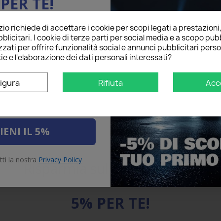
PER TE!
o richiede di accettare i cookie per scopi legati a prestazioni
ail qui sotto per ricevere il
blicitari. I cookie di terze parti per social media e a scopo pubb
O
sul tuo primo ordine!
zati per offrire funzionalità social e annunci pubblicitari perso
ie e l'elaborazione dei dati personali interessati?
igura
Rifiuta
Acc
IENI IL 5%
tti la nostra
Privacy Policy
Risparmia sul primo ordine
5% PER TE!