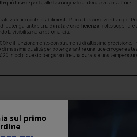
lte più luce
rispetto alle luci originali rendendo la tua vettura p
alizzati nei nostri stabilimenti. Prima di essere vendute per P
 di poter garantire una
durata
e un
efficienza
molto superiore a
 la visibilita nella retromarcia.
00k e il funzionamento con strumenti di altissima precisione. I 
ti e di massima qualità per poter garantire una luce omogenea te
20 in poi), questo per garantire una durata e una temperatura
ia sul primo
rdine