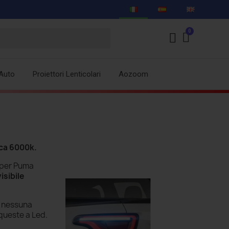
Auto
Proiettori Lenticolari
Aozoom
ca 6000k.
per Puma
visibile
 nessuna
 queste a Led.