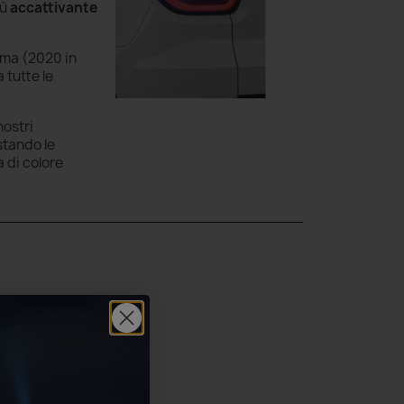
iù
accattivante
uma (2020 in
 tutte le
nostri
stando le
 di colore