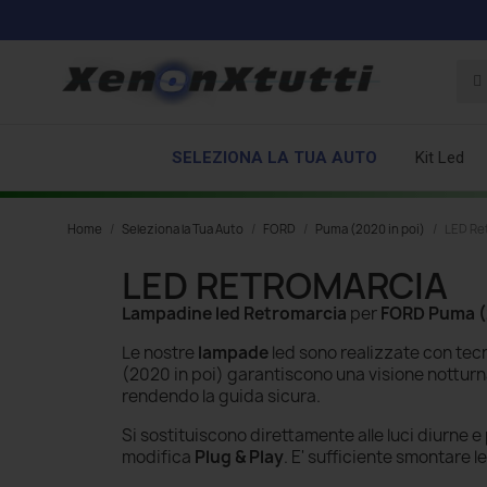
SELEZIONA LA TUA AUTO
Kit Led
Home
Seleziona la Tua Auto
FORD
Puma (2020 in poi)
LED Re
LED RETROMARCIA
Lampadine led Retromarcia
per
FORD Puma (
Le nostre
lampade
led sono realizzate con tecn
(2020 in poi)
garantiscono una visione notturn
rendendo la guida sicura.
Si sostituiscono direttamente alle luci diurne e 
modifica
Plug & Play
. E' sufficiente smontare l