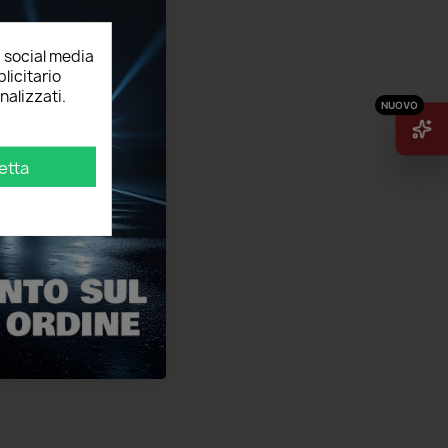
, social media
licitario
nalizzati.
etta