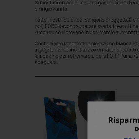
Si montano in pochi minuti e garantiscono
5 vo
e
ringiovanita
.
Tutte i nostri bulbi led
,
vengono proggettati e re
poi) FORD devono superare svariati test al fine
lampade ce si trovano in commercio aumentatndo
Controlliamo la perfetta colorazione
bianca
60
ingegneri valutano l'utilizzo di materiali adat
lampadine per retromarcia
della FORD Puma (20
adeguata.
Risparm
o