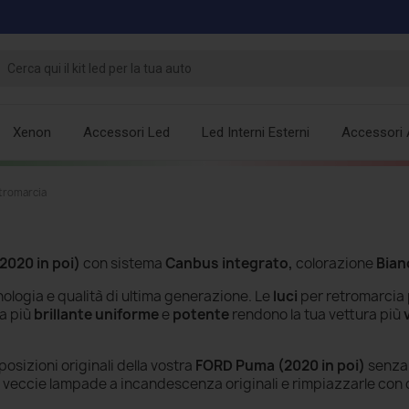
Xenon
Accessori Led
Led Interni Esterni
Accessori 
tromarcia
2020 in poi)
con sistema
Canbus integrato,
colorazione
Bian
ologia e qualità di ultima generazione. Le
luci
per retromarcia
a più
brillante
uniforme
e
potente
rendono la tua vettura più
posizioni originali della vostra
FORD Puma (2020 in poi)
senza
e veccie
lampade a incandescenza
originali e rimpiazzarle con