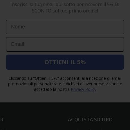
Inserisci la tua email qui sotto per ricevere il 5% DI
SCONTO sul tuo primo ordine!
First Name
Email
OTTIENI IL 5%
Cliccando su "Ottieni il 5%" acconsenti alla ricezione di email
promozionali personalizzate e dichiari di aver preso visione e
accettato la nostra
Privacy Policy
ER
ACQUISTA SICURO