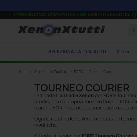
CI PRENDIAMO UNA PAUSA - Gli ordini ricevuti dal 7 pomeri
SELEZIONA LA TUA AUTO
Kit Led
Home
Seleziona la Tua Auto
FORD
Tourneo Courier
TOURNEO COURIER
Lampade Luci
Led e Xenon
per
FORD Tourneo 
predisporre la propria Tourneo Courier FORD
marchio FORD Tourneo Courier e sono capace 
Ogni lampadina led e Xenon è dotata di tecnol
modifiche.
Kit led e kit xenon per
FORD Tourneo Courier
a