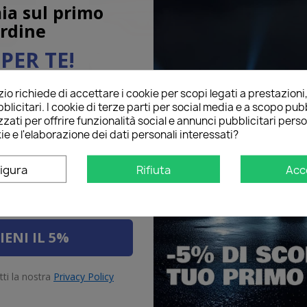
ia sul primo
rdine
PER TE!
o richiede di accettare i cookie per scopi legati a prestazioni
ail qui sotto per ricevere il
blicitari. I cookie di terze parti per social media e a scopo pubb
O
sul tuo primo ordine!
romarcia
LED Retronebbia
LED So
zati per offrire funzionalità social e annunci pubblicitari perso
ie e l'elaborazione dei dati personali interessati?
igura
Rifiuta
Acc
IENI IL 5%
tti la nostra
Privacy Policy