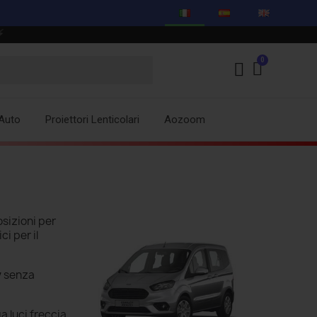
Auto
Proiettori Lenticolari
Aozoom
sizioni per
ci per il
y
senza
a luci freccia