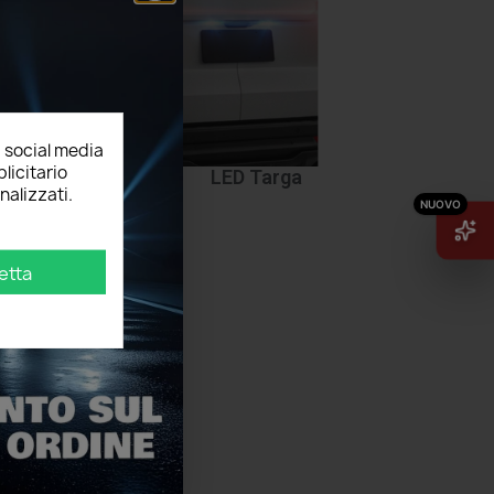
, social media
licitario
ttoporta
LED Targa
nalizzati.
etta