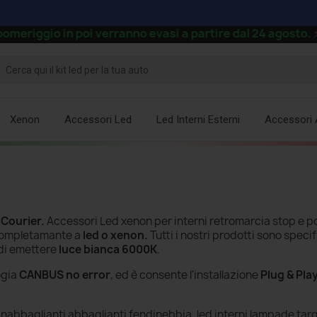
ggio in poi verranno evasi a partire dal 24 agosto.
⚡
Xenon
Accessori Led
Led Interni Esterni
Accessori 
Courier
.
Accessori Led xenon per interni retromarcia stop e po
 completamante a
led o xenon.
Tutti i nostri prodotti sono specifi
di emettere
luce bianca 6000K
.
ogia
CANBUS no error
, ed è consente l'installazione
Plug & Pla
nabbaglianti abbaglianti fendinebbia, led interni lampade targ