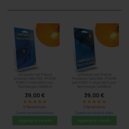
Lampade Led Frecce
Lampade Led Frecce
Anteriori BAU15S -PY21W
Posteriori BAU15S -PY21W
FORD C-Max MK3 con
per FORD C-Max MK3 con
Tecnologia CANBUS
tecnologia CANBUS
39,00 €
39,00 €
star
star
star
star
star
star
star
star
star
star
6 Recensioni
2 Recensioni
Questo prodotto è stato
Questo prodotto è stato
acquistato: 5 volte
acquistato: 5 volte
Aggiungi al carrello
Aggiungi al carrello