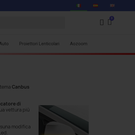
Auto
Proiettori Lenticolari
Aozoom
stema
Canbus
icatore di
ua vettura più
suna modifica
Led.