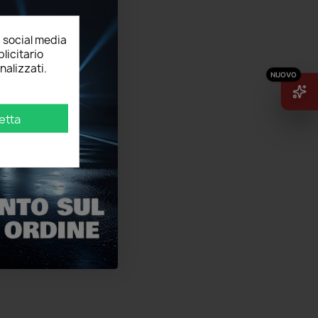
, social media
licitario
nalizzati.
etta