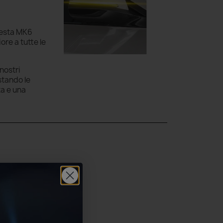
Fiesta MK6
ore a tutte le
nostri
stando le
ta e una