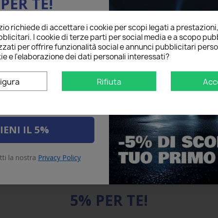
PER TE!
o richiede di accettare i cookie per scopi legati a prestazioni
ail qui sotto per ricevere il
blicitari. I cookie di terze parti per social media e a scopo pubb
O
sul tuo primo ordine!
zati per offrire funzionalità social e annunci pubblicitari perso
de Led Frecce Posteriori per
ie e l'elaborazione dei dati personali interessati?
 Fiesta MK6 Restyling (2013 -
17) con tecnologia CANBUS
igura
Rifiuta
Acc
38,90 €
10 Recensioni
star
star
star
star
star
to prodotto è stato acquistato: 5 volte
Aggiungi al carrello
IENI IL 5%
tti la nostra
Privacy Policy
Risparmia sul primo ordine
5% PER TE!