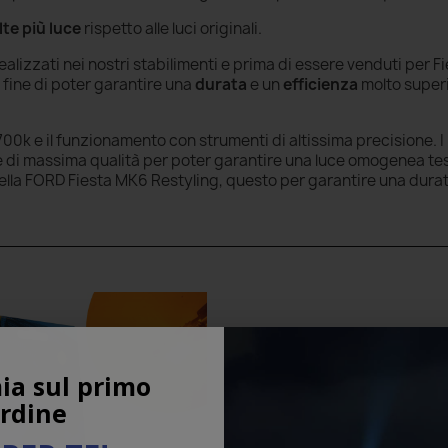
lte più luce
rispetto alle luci originali.
alizzati nei nostri stabilimenti e prima di essere venduti per 
 fine di poter garantire una
durata
e un
efficienza
molto superi
00k e il funzionamento con strumenti di altissima precisione. I 
ti e di massima qualità per poter garantire una luce omogenea te
della FORD Fiesta MK6 Restyling, questo per garantire una dura
ia sul primo
rdine