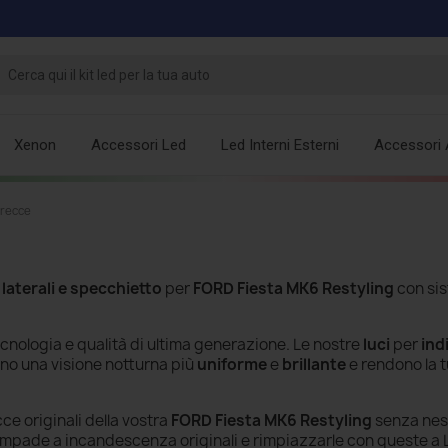
Xenon
Accessori Led
Led Interni Esterni
Accessori 
Frecce
 laterali e specchietto
per
FORD Fiesta MK6 Restyling
con si
cnologia e qualità di ultima generazione. Le nostre
luci
per
ind
no una visione notturna più
uniforme
e
brillante
e rendono la t
cce originali della vostra
FORD Fiesta MK6 Restyling
senza nes
ampade a incandescenza
originali e rimpiazzarle con queste a 