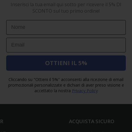
Inserisci la tua email qui sotto per ricevere il 5% DI
SCONTO sul tuo primo ordine!
First Name
Email
OTTIENI IL 5%
Cliccando su "Ottieni il 5%" acconsenti alla ricezione di email
promozionali personalizzate e dichiari di aver preso visione e
accettato la nostra
Privacy Policy
ER
ACQUISTA SICURO