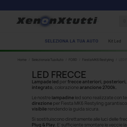
SELEZIONA LA TUA AUTO
Kit Led
Home
Seleziona la Tua Auto
FORD
Fiesta MK6 Restyling
LED 
LED FRECCE
Lampade led
per
frecce anteriori,
posteriori,
integrato,
colorazione
arancione 2700k.
Le nostre
lampadine
led sono realizzate con te
direzione
per Fiesta MK6 Restyling
garantisco
visibile
rendendo la guida sicura.
Si sostituiscono direttamente alle luci delle fre
Plug & Play
. E' sufficiente smontare le veccie
l