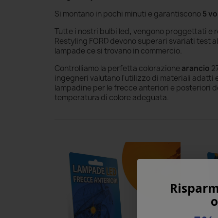
Si montano in pochi minuti e garantiscono
5 vo
Tutte i nostri bulbi led
,
vengono proggettati e re
Restyling FORD devono superari svariati test al
lampade ce si trovano in commercio.
Controlliamo la perfetta colorazione
arancio
27
ingegneri valutano l'utilizzo di materiali adat
lampadine per le frecce anteriori e posteriori 
temperatura di colore adeguata.
Risparm
o