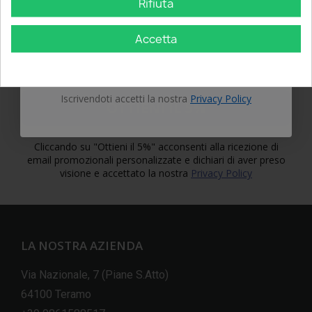
Rifiuta
Email
First Name
Accetta
Email
OTTIENI IL 5%
Iscrivendoti accetti la nostra
Privacy Policy
OTTIENI IL 5%
Cliccando su "Ottieni il 5%" acconsenti alla ricezione di
email promozionali personalizzate e dichiari di aver preso
visione e accettato la nostra
Privacy Policy
LA NOSTRA AZIENDA
Via Nazionale, 7 (Piane S.Atto)
64100 Teramo