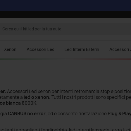
Xenon
Accessori Led
Led Interni Esterni
Accessori 
er
.
Accessori Led xenon per interni retromarcia stop e posizio
letamante a
led o xenon.
Tutti i nostri prodotti sono specifici p
uce bianca 6000K
.
ogia
CANBUS no error
, ed è consente l'installazione
Plug & Pla
lianti abbaglianti fendinebbia, led interni lampade targa luci