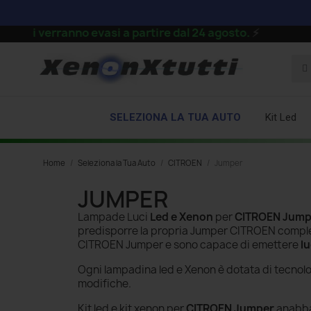
i verranno evasi a partire dal 24 agosto.
⚡
SELEZIONA LA TUA AUTO
Kit Led
Home
Seleziona la Tua Auto
CITROEN
Jumper
JUMPER
Lampade Luci
Led e Xenon
per
CITROEN Jump
predisporre la propria Jumper CITROEN comp
CITROEN Jumper e sono capace di emettere
l
Ogni lampadina led e Xenon è dotata di tecnol
modifiche.
Kit led e kit xenon per
CITROEN Jumper
anabbag