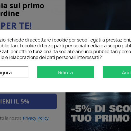
ia sul primo
rdine
PER TE!
o richiede di accettare i cookie per scopi legati a prestazioni
ail qui sotto per ricevere il
blicitari. I cookie di terze parti per social media e a scopo pubb
O
sul tuo primo ordine!
one e Stop
LED Retronebbia
LED Pos
zati per offrire funzionalità social e annunci pubblicitari perso
Di
ie e l'elaborazione dei dati personali interessati?
igura
Rifiuta
Acc
IENI IL 5%
tti la nostra
Privacy Policy