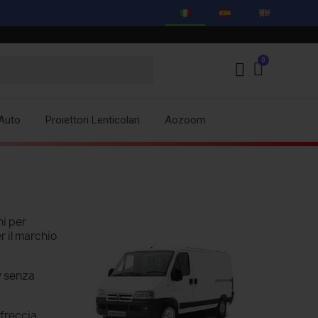
Auto
Proiettori Lenticolari
Aozoom
ni per
er il marchio
y
senza
 freccia