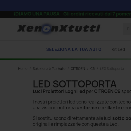
DIAMO UNA PAUSA - Gli ordini ricevuti dal 7 pomeriggio i
SELEZIONA LA TUA AUTO
Kit Led
Home
Seleziona la Tua Auto
CITROEN
C6
LED Sottoporta
LED SOTTOPORTA
Luci Proiettori Loghi led
per
CITROEN C6
spec
I nostri proiettori led sono realizzate con tecn
una visione notturna
uniforme
e
brillante
e co
Si sostituiscono direttamente alle luci
sotto po
originali e rimpiazzarle con queste a Led.