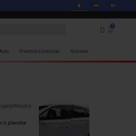
Auto
Proiettori Lenticolari
Aozoom
6
garantiscono
e le
placche