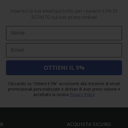
Inserisci la tua email qui sotto per ricevere il 5% DI
SCONTO sul tuo primo ordine!
First Name
Email
OTTIENI IL 5%
Cliccando su "Ottieni il 5%" acconsenti alla ricezione di email
promozionali personalizzate e dichiari di aver preso visione e
accettato la nostra
Privacy Policy
ER
ACQUISTA SICURO