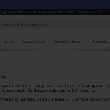
n poi verranno evasi a partire dal 24 agosto.
⚡
Xenon
Accessori Led
Led Interni Esterni
Accessori 
ifici.
ologia e qualità di ultima generazione. Le nostre
luci
logo
per C
n la
massima brillantezza
e
definizione
dell'immagine.
rtiera
originali della vostra
CITROEN C6
. E' sufficiente smontar