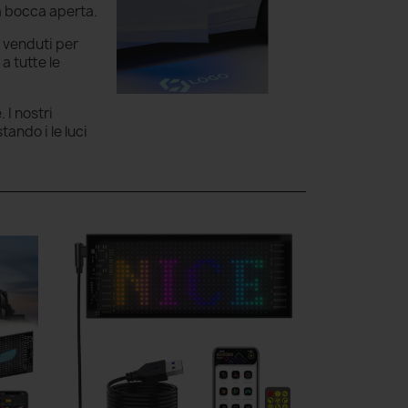
 a bocca aperta.
e venduti per
a tutte le
 I nostri
ando i le luci