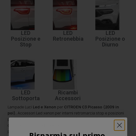
LED
LED
LED
Posizione e
Retronebbia
Posizione o
Stop
Diurno
LED
Ricambi
Sottoporta
Accessori
Lampade Luci
Led e Xenon
per
CITROEN C3 Picasso (2009 in
poi)
.
Accessori Led xenon per interni retromarcia stop e posizioni
per predisporre la propria C3 Picasso (2009 in poi) CITROEN
completamante a
led o xenon.
Tutti i nostri prodotti sono specifici
per il marchio CITROEN C3 Picasso (2009 in poi) e sono capace di
Risparmia sul primo