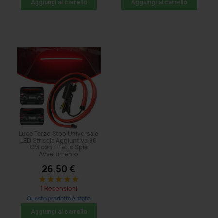
Aggiungi al carrello
Aggiungi al carrello
Luce Terzo Stop Universale
LED Striscia Aggiuntiva 90
CM con Effetto Spia
Avvertimento
26,50 €
star
star
star
star
star
1 Recensioni
Questo prodotto è stato
acquistato: 41 volte
Aggiungi al carrello