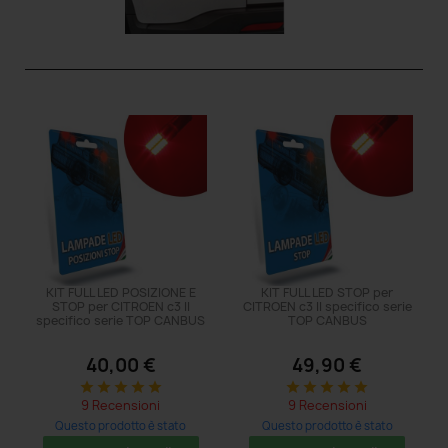
KIT FULL LED POSIZIONE E
KIT FULL LED STOP per
STOP per CITROEN c3 II
CITROEN c3 II specifico serie
specifico serie TOP CANBUS
TOP CANBUS
40,00 €
49,90 €
star
star
star
star
star
star
star
star
star
star
9 Recensioni
9 Recensioni
Questo prodotto è stato
Questo prodotto è stato
acquistato: 8 volte
acquistato: 5 volte