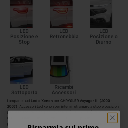
LED
LED
LED
Posizione e
Retronebbia
Posizione o
Stop
Diurno
LED
Ricambi
Sottoporta
Accessori
Lampade Luci
Led e Xenon
per
CHRYSLER Voyager III (2000 -
2007)
.
Accessori Led xenon per interni retromarcia stop e posizioni
per predisporre la propria Voyager III (2000 - 2007) CHRYSLER
completamante a
led o xenon.
Tutti i nostri prodotti sono specifici
per il marchio CHRYSLER Voyager III (2000 - 2007) e sono capace di
Risparmia sul primo