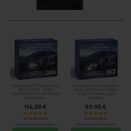
Lampade Led D3S per AUDI
Lampade Led Fendinebbia
A8 D4 (2009 - 2018)
H7 per AUDI A8 D4 (2009 -
Sostituzione Xenon di Serie
2018) con tecnologia
Plug & Play
CANBUS
154,00 €
69,00 €
star
star
star
star
star
star
star
star
star
star
10 Recensioni
6 Recensioni
Questo prodotto è stato
Questo prodotto è stato
acquistato: 8 volte
acquistato: 5 volte