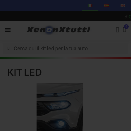
⚡
CI 
KIT LED