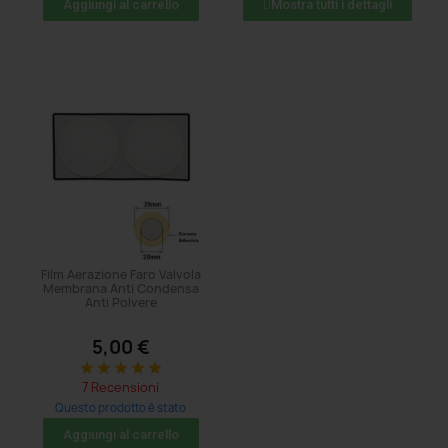
Aggiungi al carrello
Mostra tutti i dettagli
Film Aerazione Faro Valvola
Membrana Anti Condensa
Anti Polvere
5,00 €
star
star
star
star
star
7 Recensioni
Questo prodotto è stato
acquistato: 1859 volte
Aggiungi al carrello