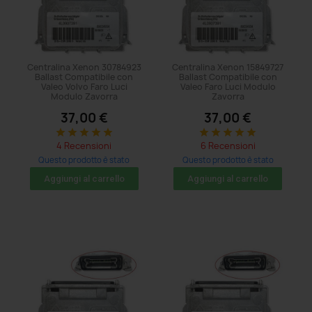
Centralina Xenon 30784923
Centralina Xenon 15849727
Ballast Compatibile con
Ballast Compatibile con
Valeo Volvo Faro Luci
Valeo Faro Luci Modulo
Modulo Zavorra
Zavorra
37,00 €
37,00 €
star
star
star
star
star
star
star
star
star
star
4 Recensioni
6 Recensioni
Questo prodotto è stato
Questo prodotto è stato
acquistato: 20 volte
acquistato: 11 volte
Aggiungi al carrello
Aggiungi al carrello