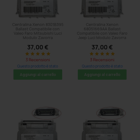
Centralina Xenon 8301B395
Centralina Xenon
Ballast Compatibile con
68051669AA Ballast
Valeo Faro Mitsubishi Luci
Compatibile con Valeo Faro
Modulo Zavorra
Jeep Luci Modulo Zavorra
37,00 €
37,00 €
star
star
star
star
star
star
star
star
star
star
3 Recensioni
3 Recensioni
Questo prodotto è stato
Questo prodotto è stato
acquistato: 11 volte
acquistato: 17 volte
Aggiungi al carrello
Aggiungi al carrello