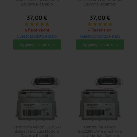
Zavorra Ricambio
Zavorra Ricambio
37,00 €
37,00 €
star
star
star
star
star
star
star
star
star
star
4 Recensioni
4 Recensioni
Questo prodotto è stato
Questo prodotto è stato
acquistato: 11 volte
acquistato: 5 volte
Aggiungi al carrello
Aggiungi al carrello
Centralina Xenon C2D5271
Centralina Xenon
Ballast Faro Luci Modulo
68222897AA Ballast Faro
Zavorra Ricambio
Luci Modulo Zavorra