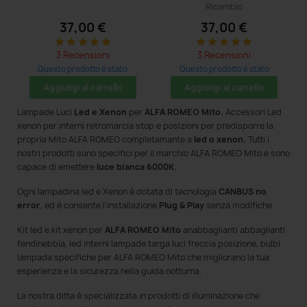
Ricambio
37,00 €
37,00 €
star
star
star
star
star
star
star
star
star
star
3 Recensioni
3 Recensioni
Questo prodotto è stato
Questo prodotto è stato
acquistato: 8 volte
acquistato: 38 volte
Aggiungi al carrello
Aggiungi al carrello
Lampade Luci
Led e Xenon
per
ALFA ROMEO Mito
.
Accessori Led
xenon per interni retromarcia stop e posizioni per predisporre la
propria Mito ALFA ROMEO completamante a
led o xenon.
Tutti i
nostri prodotti sono specifici per il marchio ALFA ROMEO Mito e sono
capace di emettere
luce bianca 6000K
.
Ogni lampadina led e Xenon è dotata di tecnologia
CANBUS no
error
, ed è consente l'installazione
Plug & Play
senza modifiche.
Kit led e kit xenon per
ALFA ROMEO Mito
anabbaglianti abbaglianti
fendinebbia, led interni lampade targa luci freccia posizione, bulbi
lampada specifiche per ALFA ROMEO Mito che migliorano la tua
esperienza e la sicurezza nella guida notturna.
La nostra ditta è specializzata in prodotti di illuminazione che