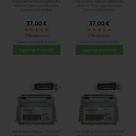
Centralina Xenon LR014114
Centralina Xenon 22840414
Ballast Faro Luci Modulo
Ballast Faro Luci Modulo
Zavorra Ricambio
Zavorra Ricambio
37,00 €
37,00 €
star
star
star
star
star
star
star
star
star
star
2 Recensioni
2 Recensioni
Questo prodotto è stato
Questo prodotto è stato
acquistato: 11 volte
acquistato: 8 volte
Aggiungi al carrello
Aggiungi al carrello
Centralina Xenon 31297941
Centralina Xenon 31297942
Ballast Faro Luci Modulo
Ballast Faro Luci Modulo