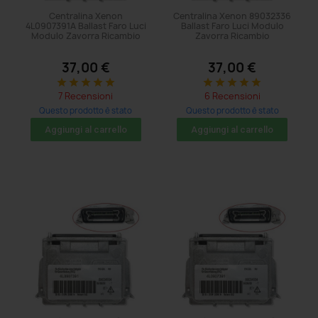
Centralina Xenon
Centralina Xenon 89032336
4L0907391A Ballast Faro Luci
Ballast Faro Luci Modulo
Modulo Zavorra Ricambio
Zavorra Ricambio
37,00 €
37,00 €
star
star
star
star
star
star
star
star
star
star
7 Recensioni
6 Recensioni
Questo prodotto è stato
Questo prodotto è stato
acquistato: 11 volte
acquistato: 44 volte
Aggiungi al carrello
Aggiungi al carrello