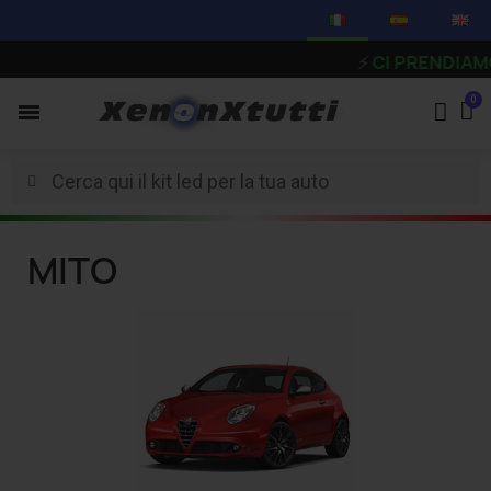
⚡
CI PRENDIAMO UNA PA
MITO