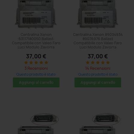
Centralina Xenon
Centralina Xenon 89034934
63117180050 Ballast
89076976 Ballast
Compatibile con Valeo Faro
Compatibile con Valeo Faro
Luci Modulo Zavorra
Luci Modulo Zavorra
37,00 €
37,00 €
star
star
star
star
star
star
star
star
star
star
3 Recensioni
14 Recensioni
Questo prodotto è stato
Questo prodotto è stato
acquistato: 86 volte
acquistato: 335 volte
Aggiungi al carrello
Aggiungi al carrello