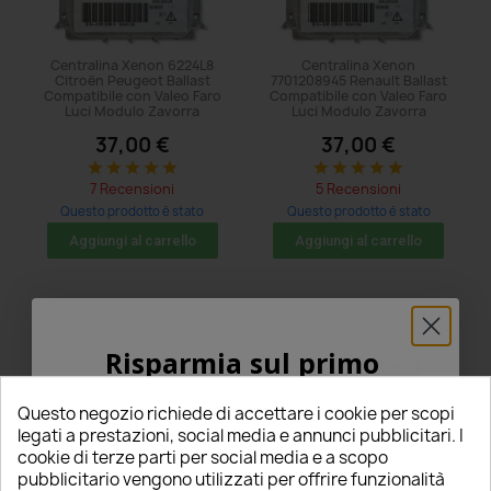
Centralina Xenon 6224L8
Centralina Xenon
Citroën Peugeot Ballast
7701208945 Renault Ballast
Compatibile con Valeo Faro
Compatibile con Valeo Faro
Luci Modulo Zavorra
Luci Modulo Zavorra
37,00 €
37,00 €
star
star
star
star
star
star
star
star
star
star
7 Recensioni
5 Recensioni
Questo prodotto è stato
Questo prodotto è stato
acquistato: 20 volte
acquistato: 11 volte
Aggiungi al carrello
Aggiungi al carrello
Risparmia sul primo
ordine
Questo negozio richiede di accettare i cookie per scopi
5% PER TE!
legati a prestazioni, social media e annunci pubblicitari. I
cookie di terze parti per social media e a scopo
pubblicitario vengono utilizzati per offrire funzionalità