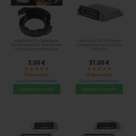
Adattatori Portalampada
Centralina 6G G6 xenon
Xenon e Led Per Alfa Romeo
Compatibile con D1S D2S
Volkswagen e Mercedes
D3S D4S
3,00 €
37,00 €
star
star
star
star
star
star
star
star
star
star
6 Recensioni
10 Recensioni
Questo prodotto è stato
Questo prodotto è stato
acquistato: 140 volte
acquistato: 140 volte
Aggiungi al carrello
Aggiungi al carrello