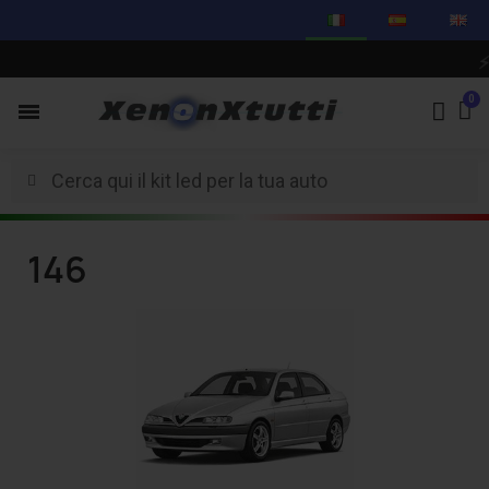
⚡
C
146