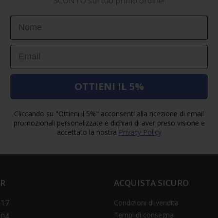
SCONTO sul tuo primo ordine!
First Name
Email
OTTIENI IL 5%
Cliccando su "Ottieni il 5%" acconsenti alla ricezione di email
promozionali personalizzate e dichiari di aver preso visione e
accettato la nostra
Privacy Policy
ER
ACQUISTA SICURO
Condizioni di vendita
517
Tempi di consegna
604