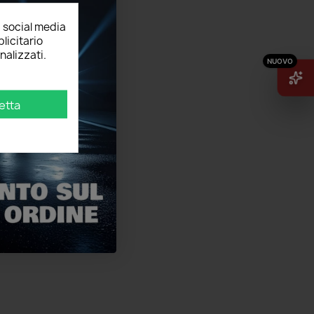
, social media
licitario
nalizzati.
etta