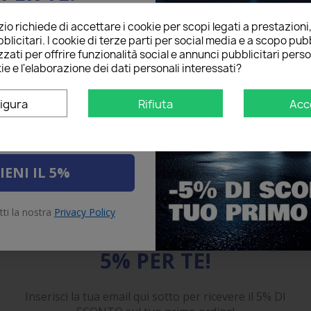
o richiede di accettare i cookie per scopi legati a prestazioni
ail qui sotto per ricevere il
blicitari. I cookie di terze parti per social media e a scopo pubb
O
sul tuo primo ordine!
zati per offrire funzionalità social e annunci pubblicitari perso
ie e l'elaborazione dei dati personali interessati?
igura
Rifiuta
Acc
IENI IL 5%
Risparmia sul primo ordine
tti la nostra
Privacy Policy
5% PER TE!
Inserisci la tua email qui sotto per ricevere il 5% DI