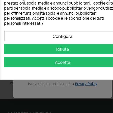
5% PER TE!
5% PER TE!
prestazioni, social media e annunci pubblicitari. I cookie di 
parti per social media e a scopo pubblicitario vengono utiliz
per offrire funzionalità social e annunci pubblicitari
Inserisci la tua email qui sotto per ricevere il 5% DI
Inserisci la tua email qui sotto per ricevere il
personalizzati. Accetti i cookie e l'elaborazione dei dati
SCONTO sul tuo primo ordine!
5% DI SCONTO
sul tuo primo ordine!
personali interessati?
First Name
Nome
Configura
Email
Rifiuta
Email
Accetta
OTTIENI IL 5%
OTTIENI IL 5%
Cliccando su "Ottieni il 5%" acconsenti alla ricezione di
email promozionali personalizzate e dichiari di aver preso
Iscrivendoti accetti la nostra
Privacy Policy
visione e accettato la nostra
Privacy Policy