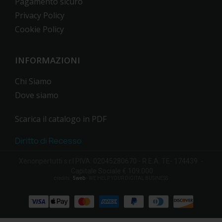
Pagamento sicuro
Privacy Policy
Cookie Policy
INFORMAZIONI
Chi Siamo
Dove siamo
Scarica il catalogo in PDF
Diritto di Recesso
Xenonpertutti s.r.l PIVA: 02045280670 - R.E.A. TE- 174439 -
Capitale Sociale € 109.000
credits:
5web
- WE HELP YOUR DIGITAL BUSINESS