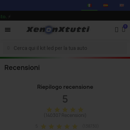
o.
⚡
Recensioni
Riepilogo recensione
5
star
star
star
star
star
(140307 Recensioni)
star
star
star
star
star
5
(138730)